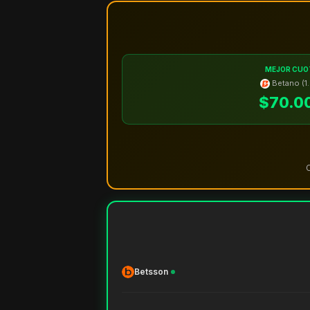
MEJOR CUO
Betano (1
$70.0
Betsson