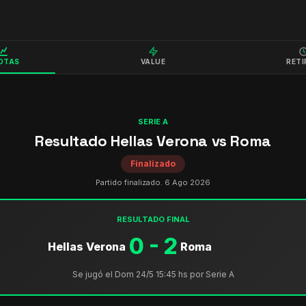
OTAS
VALUE
RETI
SERIE A
Resultado Hellas Verona vs Roma
Finalizado
Partido finalizado. 6 Ago 2026
RESULTADO FINAL
0 - 2
Hellas Verona
Roma
Se jugó el Dom 24/5 15:45 hs por Serie A