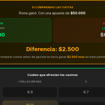
SI COMPARABAS LAS CUOTAS
Roma ganó. Con una apuesta de
$50.000
:
TA
P
.40)
00
$
Diferencia: $2.500
Comparar cuotas antes de apostar te hacía ganar
$2.500 más
en este partid
Cuotas que ofrecían los casinos
1 HELLAS VERONA
X
9.3
4.7
MEJOR