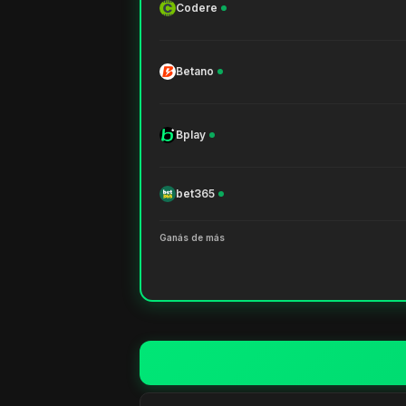
Codere
Betano
Bplay
bet365
Ganás de más