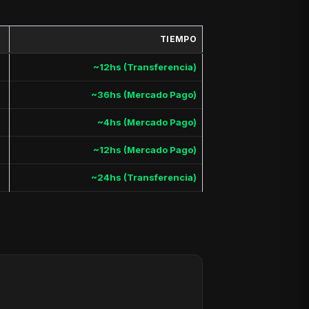
TIEMPO
~12hs (Transferencia)
~36hs (Mercado Pago)
~4hs (Mercado Pago)
~12hs (Mercado Pago)
~24hs (Transferencia)