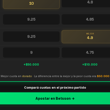
4.8
10
9.25
4.85
MEJOR
9.25
4.9
9
4.75
+$50.000
+$10.000
Mejor cuota en
dorado
· La diferencia entre la mejor y la peor cuota era
$50.000
Compará cuotas en el próximo partido
Apostar en Betsson →