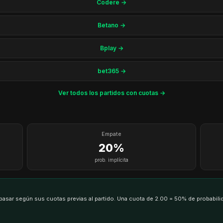
Codere →
Betano →
Bplay →
bet365 →
Ver todos los partidos con cuotas →
Empate
20%
prob. implícita
 pasar según sus cuotas previas al partido. Una cuota de 2.00 = 50% de probabil