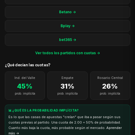
Betano →
Bplay →
bet365 →
Ver todos los partidos con cuotas →
¿Qué decían las cuotas?
Ind. del Valle
Empate
Rosario Central
45%
31%
26%
prob. implícita
prob. implícita
prob. implícita
📊 ¿QUÉ ES LA PROBABILIDAD IMPLÍCITA?
Es lo que las casas de apuestas "creían" que iba a pasar según sus
cuotas previas al partido. Una cuota de 2.00 = 50% de probabilidad.
Cuanto más baja la cuota, más probable según el mercado.
Aprender
más →