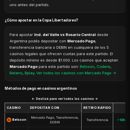
uno antes del partido.
¿Cómo apostar en la Copa Libertadores?
Para apostar
Ind. del Valle vs Rosario Central
desde
Argentina podés depositar con
Mercado Pago
,
transferencia bancaria o DEBIN en cualquiera de los 5
casinos legales que ofrecen cuotas para este partido. El
depósito mínimo es desde $1.000. Los casinos que aceptan
Mercado Pago
para este partido son:
Betsson
,
Codere
,
Betano
,
Bplay
.
Ver todos los casinos con Mercado Pago →
Métodos de pago en casinos argentinos
CASINO
DEPOSITAR CON
RETIRO RÁPIDO
Mercado Pago, Transferencia,
Betsson
Transferencia
~12hs (
DEBIN