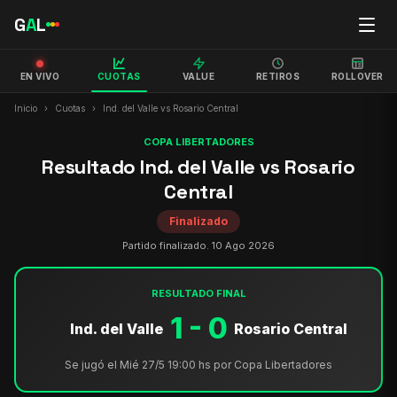
G
A
L
EN VIVO
CUOTAS
VALUE
RETIROS
ROLLOVER
Inicio
›
Cuotas
›
Ind. del Valle vs Rosario Central
COPA LIBERTADORES
Resultado Ind. del Valle vs Rosario
Central
Finalizado
Partido finalizado. 10 Ago 2026
RESULTADO FINAL
1 - 0
Ind. del Valle
Rosario Central
Se jugó el Mié 27/5 19:00 hs por Copa Libertadores