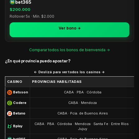
bet365
$200.000
Rollover 5x · Mín. $2.000
Ver bono →
Comparar todos los bonos de bienvenida →
¿En qué provincia puedo apostar?
CASINO
PROVINCIAS HABILITADAS
Betsson
CABA · PBA · Córdoba
Codere
CABA · Mendoza
Betano
CABA · Pcia. de Buenos Aires
CABA · PBA · Córdoba · Mendoza · Santa Fe · Entre Ríos ·
Bplay
Jujuy
bet365
CABA · Pcia. de Buenos Aires