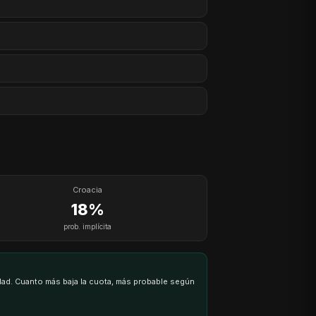
Croacia
18%
prob. implícita
idad. Cuanto más baja la cuota, más probable según