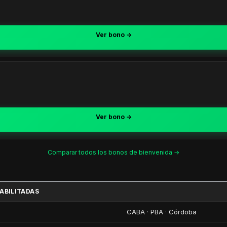
Ver bono →
Ver bono →
Comparar todos los bonos de bienvenida →
ABILITADAS
CABA · PBA · Córdoba