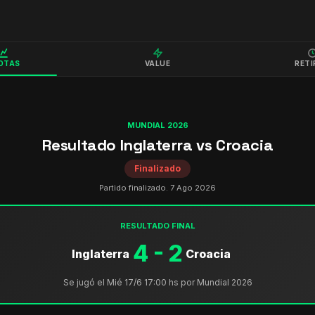
OTAS
VALUE
RETI
MUNDIAL 2026
Resultado Inglaterra vs Croacia
Finalizado
Partido finalizado. 7 Ago 2026
RESULTADO FINAL
4 - 2
Inglaterra
Croacia
Se jugó el Mié 17/6 17:00 hs por Mundial 2026