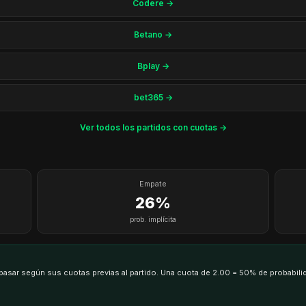
Codere →
Betano →
Bplay →
bet365 →
Ver todos los partidos con cuotas →
Empate
26%
prob. implícita
 pasar según sus cuotas previas al partido. Una cuota de 2.00 = 50% de probabil