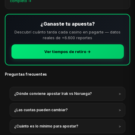
completo →
¿Ganaste tu apuesta?
Descubrí cuánto tarda cada casino en pagarte — datos
reales de +6.600 reportes
Ver tiempos de retiro →
Preguntas frecuentes
¿Dónde conviene apostar Irak vs Noruega?
>
¿Las cuotas pueden cambiar?
>
¿Cuánto es lo mínimo para apostar?
>