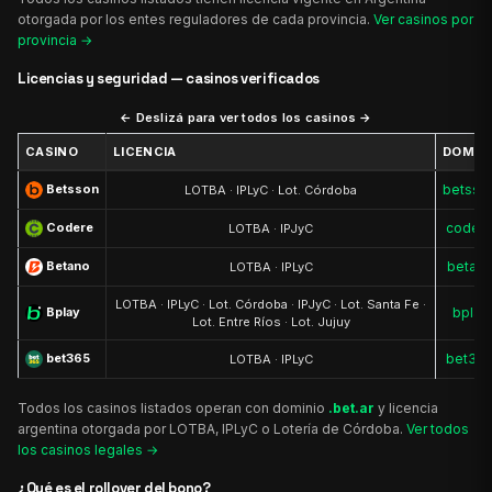
otorgada por los entes reguladores de cada provincia.
Ver casinos por
provincia →
Licencias y seguridad — casinos verificados
CASINO
LICENCIA
DOMIN
Betsson
betsson
LOTBA · IPLyC · Lot. Córdoba
Codere
codere
LOTBA · IPJyC
Betano
betano
LOTBA · IPLyC
LOTBA · IPLyC · Lot. Córdoba · IPJyC · Lot. Santa Fe ·
Bplay
bplay.
Lot. Entre Ríos · Lot. Jujuy
bet365
bet365
LOTBA · IPLyC
Todos los casinos listados operan con dominio
.bet.ar
y licencia
argentina otorgada por LOTBA, IPLyC o Lotería de Córdoba.
Ver todos
los casinos legales →
¿Qué es el rollover del bono?