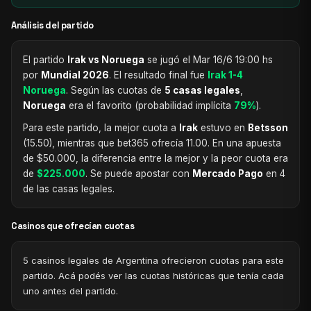
Análisis del partido
El partido
Irak vs Noruega
se jugó el Mar 16/6 19:00 hs
por
Mundial 2026
. El resultado final fue
Irak 1-4
Noruega
. Según las cuotas de
5 casas legales
,
Noruega
era el favorito (probabilidad implícita
79%
).
Para este partido, la mejor cuota a
Irak
estuvo en
Betsson
(15.50), mientras que bet365 ofrecía 11.00. En una apuesta
de $50.000, la diferencia entre la mejor y la peor cuota era
de
$225.000
. Se puede apostar con
Mercado Pago
en 4
de las casas legales.
Casinos que ofrecían cuotas
5 casinos legales de Argentina ofrecieron cuotas para este
partido. Acá podés ver las cuotas históricas que tenía cada
uno antes del partido.