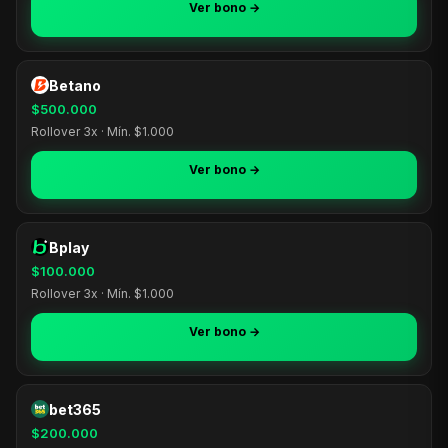
Ver bono →
Betano
$500.000
Rollover 3x · Mín. $1.000
Ver bono →
Bplay
$100.000
Rollover 3x · Mín. $1.000
Ver bono →
bet365
$200.000