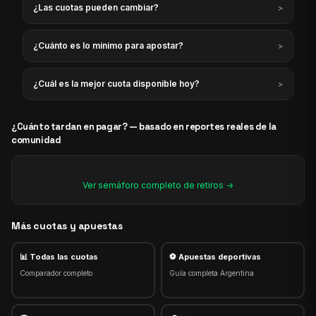
¿Las cuotas pueden cambiar?
>
¿Cuánto es lo mínimo para apostar?
>
¿Cuál es la mejor cuota disponible hoy?
>
¿Cuánto tardan en pagar? — basado en reportes reales de la
comunidad
Ver semáforo completo de retiros →
Más cuotas y apuestas
📊 Todas las cuotas
⚽ Apuestas deportivas
Comparador completo
Guía completa Argentina