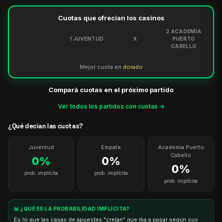
Cuotas que ofrecían los casinos
2 ACADEMIA
1 JUVENTUD
X
PUERTO
CABELLO
Mejor cuota en
dorado
Compará cuotas en el próximo partido
Ver todos los partidos con cuotas →
¿Qué decían las cuotas?
Juventud
Empate
Academia Puerto
Cabello
0%
0%
0%
prob. implícita
prob. implícita
prob. implícita
📊 ¿QUÉ ES LA PROBABILIDAD IMPLÍCITA?
Es lo que las casas de apuestas "creían" que iba a pasar según sus