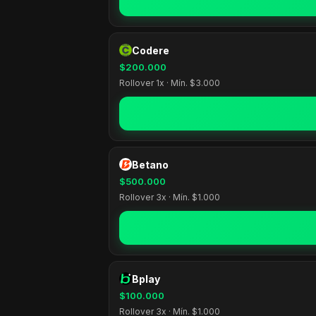
Codere
$200.000
Rollover 1x · Mín. $3.000
Betano
$500.000
Rollover 3x · Mín. $1.000
Bplay
$100.000
Rollover 3x · Mín. $1.000