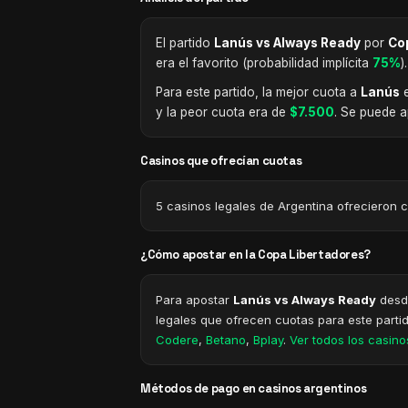
El partido
Lanús vs Always Ready
por
Co
era el favorito (probabilidad implícita
75%
).
Para este partido, la mejor cuota a
Lanús
e
y la peor cuota era de
$7.500
. Se puede 
Casinos que ofrecían cuotas
5 casinos legales de Argentina ofrecieron c
¿Cómo apostar en la Copa Libertadores?
Para apostar
Lanús vs Always Ready
desd
legales que ofrecen cuotas para este parti
Codere
,
Betano
,
Bplay
.
Ver todos los casi
Métodos de pago en casinos argentinos