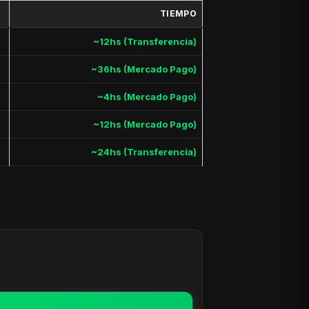
TIEMPO
~12hs (Transferencia)
~36hs (Mercado Pago)
~4hs (Mercado Pago)
~12hs (Mercado Pago)
~24hs (Transferencia)