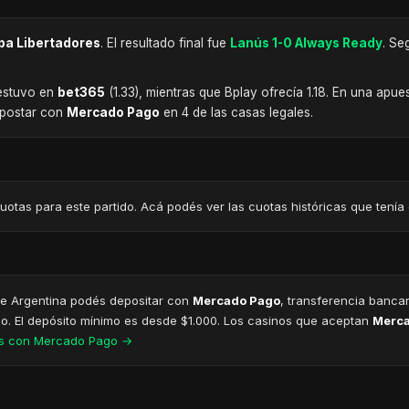
pa Libertadores
. El resultado final fue
Lanús 1-0 Always Ready
. Se
stuvo en
bet365
(1.33), mientras que Bplay ofrecía 1.18. En una apue
apostar con
Mercado Pago
en 4 de las casas legales.
uotas para este partido. Acá podés ver las cuotas históricas que tenía
e Argentina podés depositar con
Mercado Pago
, transferencia bancar
do. El depósito mínimo es desde $1.000. Los casinos que aceptan
Merca
nos con Mercado Pago →