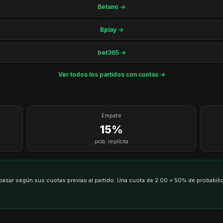
Betano →
Bplay →
bet365 →
Ver todos los partidos con cuotas →
Empate
15%
prob. implícita
 pasar según sus cuotas previas al partido. Una cuota de 2.00 = 50% de probabil