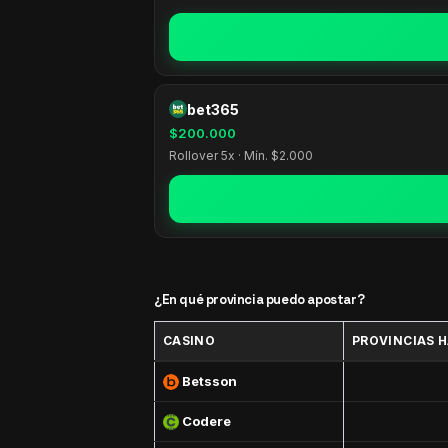
bet365
$200.000
Rollover 5x · Mín. $2.000
¿En qué provincia puedo apostar?
CASINO
PROVINCIAS H
Betsson
Codere