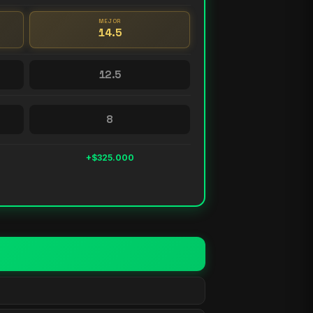
MEJOR
14.5
12.5
8
+$325.000