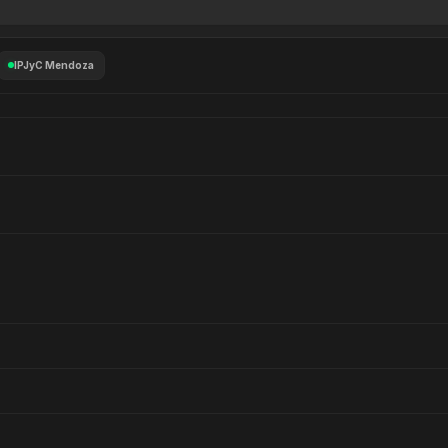
IPJyC Mendoza