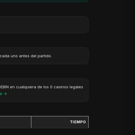
 cada uno antes del partido.
DEBIN en cualquiera de los 0 casinos legales
go →
TIEMPO