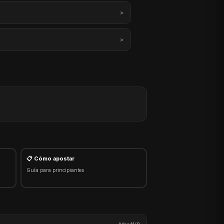
>
>
📋 Cómo apostar
Guía para principiantes