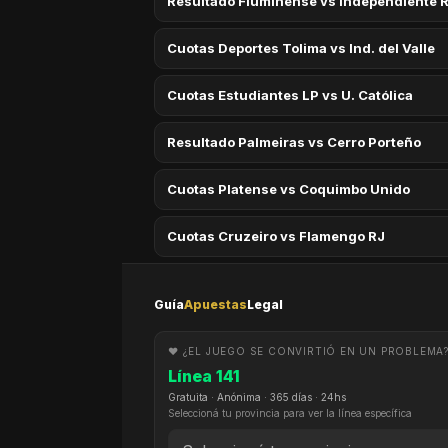
Resultado Fluminense vs Independiente R
Cuotas Deportes Tolima vs Ind. del Valle
Cuotas Estudiantes LP vs U. Católica
Resultado Palmeiras vs Cerro Porteño
Cuotas Platense vs Coquimbo Unido
Cuotas Cruzeiro vs Flamengo RJ
Guía
Apuestas
Legal
❤️ ¿EL JUEGO SE CONVIRTIÓ EN UN PROBLEMA
Línea 141
Gratuita · Anónima · 365 días · 24hs
Seleccioná tu provincia para ver la línea específica
Seleccioná tu provincia