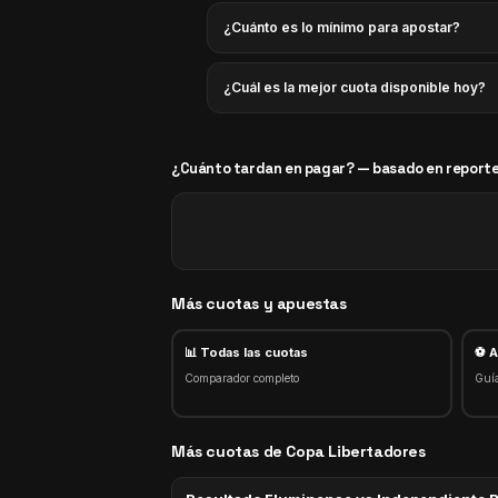
¿Cuánto es lo mínimo para apostar?
¿Cuál es la mejor cuota disponible hoy?
¿Cuánto tardan en pagar? — basado en reporte
Más cuotas y apuestas
📊 Todas las cuotas
⚽ A
Comparador completo
Guía
Más cuotas de Copa Libertadores