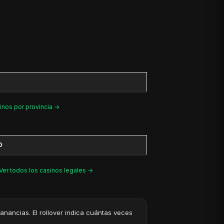
inos por provincia →
O
Ver todos los casinos legales →
anancias. El rollover indica cuántas veces