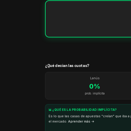
¿Qué decían las cuotas?
Lanús
0%
prob. implícita
📊 ¿QUÉ ES LA PROBABILIDAD IMPLÍCITA?
Es lo que las casas de apuestas "creían" que iba a
el mercado.
Aprender más →