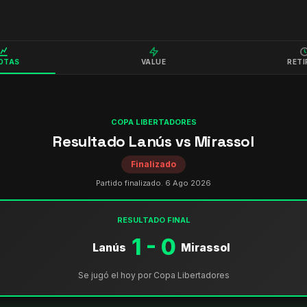
OTAS
VALUE
RETI
COPA LIBERTADORES
Resultado Lanús vs Mirassol
Finalizado
Partido finalizado. 6 Ago 2026
RESULTADO FINAL
1 - 0
Lanús
Mirassol
Se jugó el hoy por Copa Libertadores