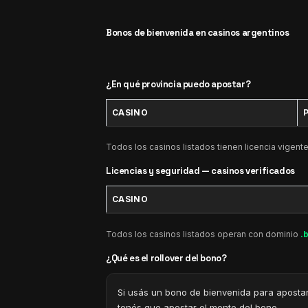
Bonos de bienvenida en casinos argentinos
¿En qué provincia puedo apostar?
CASINO
Todos los casinos listados tienen licencia vigent
Licencias y seguridad — casinos verificados
CASINO
Todos los casinos listados operan con dominio
.
¿Qué es el rollover del bono?
Si usás un bono de bienvenida para apostar 
tenés que apostar el monto del bono.