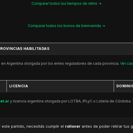
Comparar todos los tiempos de retiro →
Comparar todos los bonos de bienvenida →
PROVINCIAS HABILITADAS
e en Argentina otorgada por los entes reguladores de cada provincia.
Ver cas
LICENCIA
DOMINI
bet.ar
y licencia argentina otorgada por LOTBA, IPLyC o Lotería de Córdoba.
este partido, necesitás cumplir el
rollover
antes de poder retirar tus g