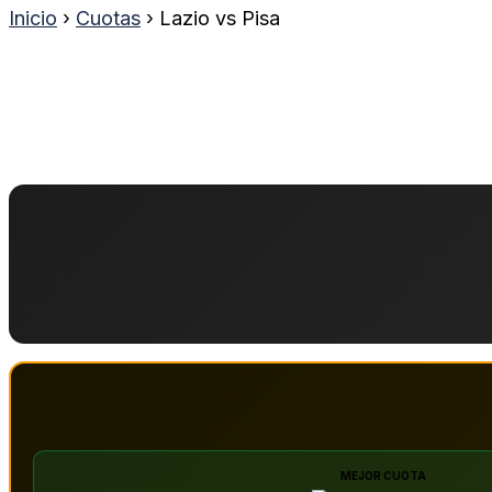
Inicio
›
Cuotas
›
Lazio vs Pisa
MEJOR CUOTA