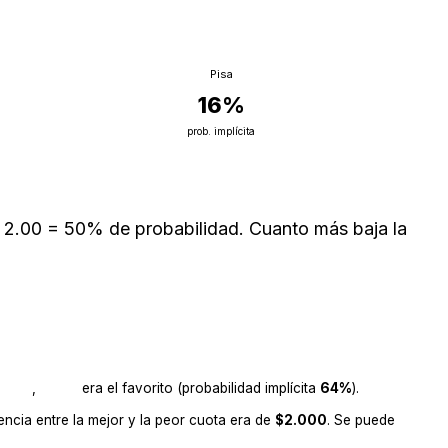
Pisa
16%
prob. implícita
de 2.00 = 50% de probabilidad. Cuanto más baja la
gales
,
Lazio
era el favorito (probabilidad implícita
64%
).
rencia entre la mejor y la peor cuota era de
$2.000
. Se puede