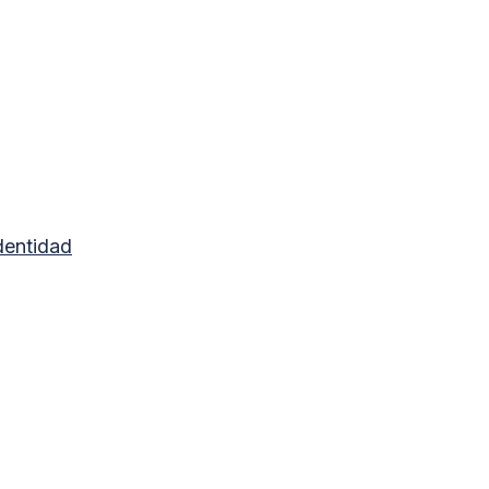
identidad