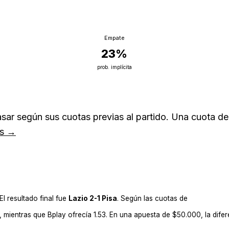
Empate
23%
prob. implícita
pasar según sus cuotas previas al partido. Una cuota 
ás →
 El resultado final fue
Lazio 2-1 Pisa
. Según las cuotas de
5 casas le
), mientras que Bplay ofrecía 1.53. En una apuesta de $50.000, la dife