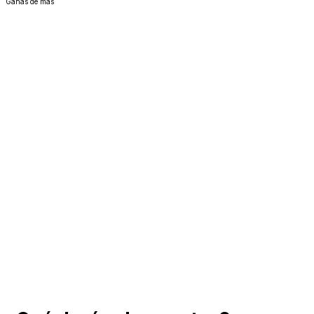
Ganás de más