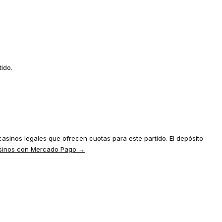
ido.
casinos legales que ofrecen cuotas para este partido. El depósito
asinos con Mercado Pago →