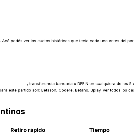
. Acá podés ver las cuotas históricas que tenía cada uno antes del part
Mercado Pago
, transferencia bancaria o DEBIN en cualquiera de los 5 
ara este partido son:
Betsson
,
Codere
,
Betano
,
Bplay
.
Ver todos los c
ntinos
Retiro rápido
Tiempo