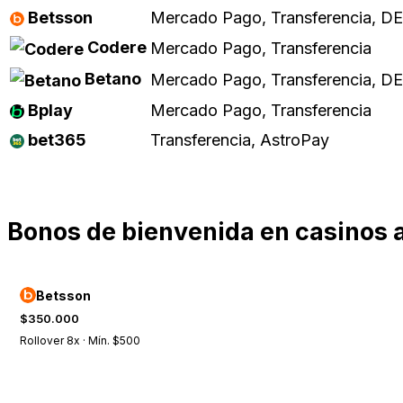
Betsson
Mercado Pago, Transferencia, D
Codere
Mercado Pago, Transferencia
Betano
Mercado Pago, Transferencia, D
Bplay
Mercado Pago, Transferencia
bet365
Transferencia, AstroPay
Bonos de bienvenida en casinos 
Betsson
$350.000
Rollover 8x · Mín. $500