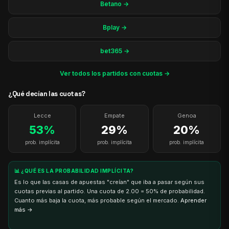
Betano →
Bplay →
bet365 →
Ver todos los partidos con cuotas →
¿Qué decían las cuotas?
Lecce
Empate
Genoa
53%
29%
20%
prob. implícita
prob. implícita
prob. implícita
📊 ¿QUÉ ES LA PROBABILIDAD IMPLÍCITA?
Es lo que las casas de apuestas "creían" que iba a pasar según sus
cuotas previas al partido. Una cuota de 2.00 = 50% de probabilidad.
Cuanto más baja la cuota, más probable según el mercado.
Aprender
más →