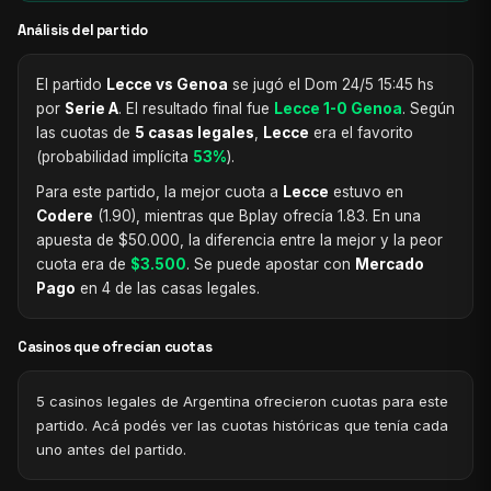
Análisis del partido
El partido
Lecce vs Genoa
se jugó el Dom 24/5 15:45 hs
por
Serie A
. El resultado final fue
Lecce 1-0 Genoa
. Según
las cuotas de
5 casas legales
,
Lecce
era el favorito
(probabilidad implícita
53%
).
Para este partido, la mejor cuota a
Lecce
estuvo en
Codere
(1.90), mientras que Bplay ofrecía 1.83. En una
apuesta de $50.000, la diferencia entre la mejor y la peor
cuota era de
$3.500
. Se puede apostar con
Mercado
Pago
en 4 de las casas legales.
Casinos que ofrecían cuotas
5 casinos legales de Argentina ofrecieron cuotas para este
partido. Acá podés ver las cuotas históricas que tenía cada
uno antes del partido.