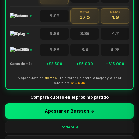
MEJOR
MEJOR
1.88
Betano
3.45
4.9
1.83
3.35
4.7
Bplay
1.83
3.4
4.75
bet365
+$3.500
+$5.000
+$15.000
Ganás de más
Mejor cuota en
dorado
· La diferencia entre la mejor y la peor
cuota era
$15.000
Compará cuotas en el próximo partido
Apostar en Betsson →
Codere →