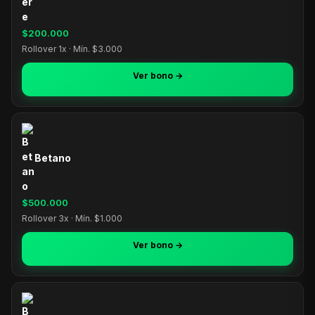
$200.000
Rollover 1x · Mín. $3.000
Ver bono →
Betano
$500.000
Rollover 3x · Mín. $1.000
Ver bono →