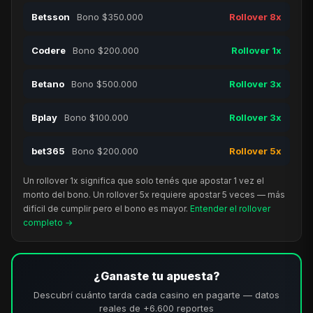
Betsson
Bono $350.000
Rollover 8x
Codere
Bono $200.000
Rollover 1x
Betano
Bono $500.000
Rollover 3x
Bplay
Bono $100.000
Rollover 3x
bet365
Bono $200.000
Rollover 5x
Un rollover 1x significa que solo tenés que apostar 1 vez el
monto del bono. Un rollover 5x requiere apostar 5 veces — más
difícil de cumplir pero el bono es mayor.
Entender el rollover
completo →
¿Ganaste tu apuesta?
Descubrí cuánto tarda cada casino en pagarte — datos
reales de +6.600 reportes