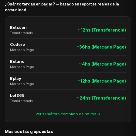
¿Cuánto tardan en pagar? — basado en reportes reales de la
comunidad
Betsson
~12hs (Transferencia)
Transferencia
Codere
~36hs (Mercado Pago)
Mercado Pago
Betano
~4hs (Mercado Pago)
Mercado Pago
Bplay
~12hs (Mercado Pago)
Mercado Pago
bet365
~24hs (Transferencia)
Transferencia
Ver semáforo completo de retiros →
Más cuotas y apuestas