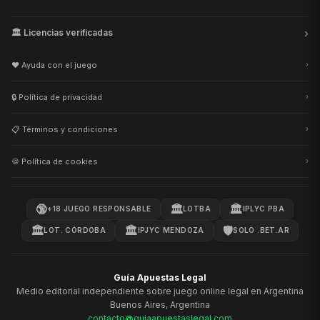
🏛️ Licencias verificadas
❤️ Ayuda con el juego
›
🔒 Política de privacidad
›
📋 Términos y condiciones
›
🍪 Política de cookies
›
🔞
🏛️
🏛️
+18 JUEGO RESPONSABLE
LOTBA
IPLYC PBA
🏛️
🏛️
🛡️
LOT. CÓRDOBA
IPJYC MENDOZA
SOLO .BET.AR
Guía Apuestas Legal
Medio editorial independiente sobre juego online legal en Argentina
Buenos Aires, Argentina
contacto@guiaapuestaslegal.com