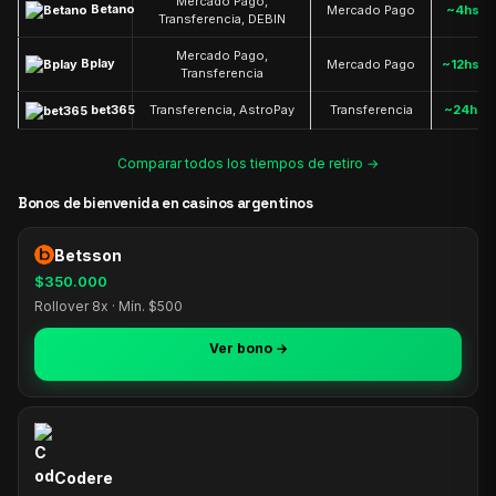
Mercado Pago,
Betano
Mercado Pago
~4hs (
Transferencia, DEBIN
Mercado Pago,
Bplay
Mercado Pago
~12hs (
Transferencia
bet365
Transferencia, AstroPay
Transferencia
~24hs (
Comparar todos los tiempos de retiro →
Bonos de bienvenida en casinos argentinos
Betsson
$350.000
Rollover 8x · Mín. $500
Ver bono →
Codere