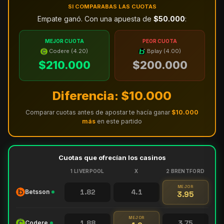
SI COMPARABAS LAS CUOTAS
Empate ganó. Con una apuesta de
$50.000
:
MEJOR CUOTA
PEOR CUOTA
Codere (4.20)
Bplay (4.00)
$210.000
$200.000
Diferencia: $10.000
Comparar cuotas antes de apostar te hacía ganar
$10.000
más
en este partido
Cuotas que ofrecían los casinos
1 LIVERPOOL
X
2 BRENTFORD
MEJOR
1.82
4.1
Betsson
3.95
MEJOR
1.88
3.75
Codere