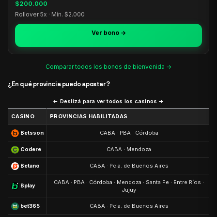
$200.000
Rollover 5x · Mín. $2.000
Ver bono →
Comparar todos los bonos de bienvenida →
¿En qué provincia puedo apostar?
CASINO
PROVINCIAS HABILITADAS
Betsson
CABA · PBA · Córdoba
Codere
CABA · Mendoza
Betano
CABA · Pcia. de Buenos Aires
CABA · PBA · Córdoba · Mendoza · Santa Fe · Entre Ríos ·
Bplay
Jujuy
bet365
CABA · Pcia. de Buenos Aires