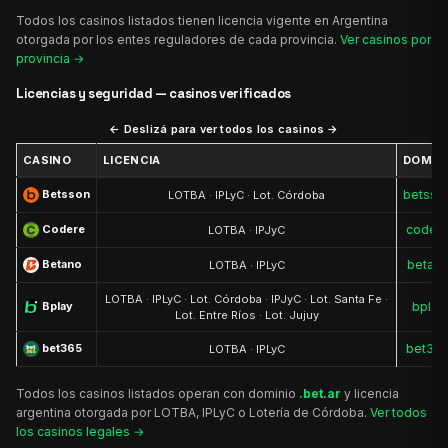
Todos los casinos listados tienen licencia vigente en Argentina
otorgada por los entes reguladores de cada provincia.
Ver casinos por
provincia →
Licencias y seguridad — casinos verificados
CASINO
LICENCIA
DOMIN
Betsson
betsson
LOTBA · IPLyC · Lot. Córdoba
Codere
codere
LOTBA · IPJyC
Betano
betano
LOTBA · IPLyC
LOTBA · IPLyC · Lot. Córdoba · IPJyC · Lot. Santa Fe ·
Bplay
bplay.
Lot. Entre Ríos · Lot. Jujuy
bet365
bet365
LOTBA · IPLyC
Todos los casinos listados operan con dominio
.bet.ar
y licencia
argentina otorgada por LOTBA, IPLyC o Lotería de Córdoba.
Ver todos
los casinos legales →