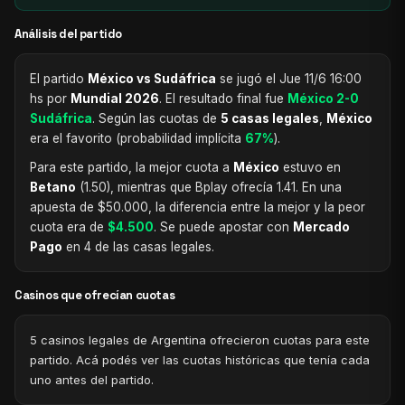
Análisis del partido
El partido
México vs Sudáfrica
se jugó el Jue 11/6 16:00
hs por
Mundial 2026
. El resultado final fue
México 2-0
Sudáfrica
. Según las cuotas de
5 casas legales
,
México
era el favorito (probabilidad implícita
67%
).
Para este partido, la mejor cuota a
México
estuvo en
Betano
(1.50), mientras que Bplay ofrecía 1.41. En una
apuesta de $50.000, la diferencia entre la mejor y la peor
cuota era de
$4.500
. Se puede apostar con
Mercado
Pago
en 4 de las casas legales.
Casinos que ofrecían cuotas
5 casinos legales de Argentina ofrecieron cuotas para este
partido. Acá podés ver las cuotas históricas que tenía cada
uno antes del partido.