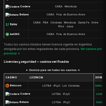
Codere
CABA · Mendoza
Betano
CABA · Pcia. de Buenos Aires
CABA · PBA · Córdoba · Mendoza · Santa Fe · Entre
Bplay
Ríos · Jujuy
bet365
CABA · Pcia. de Buenos Aires
Todos los casinos listados tienen licencia vigente en Argentina
otorgada por los entes reguladores de cada provincia.
Ver casinos por
provincia →
Licencias y seguridad — casinos verificados
CASINO
LICENCIA
DOMIN
Betsson
betsson
LOTBA · IPLyC · Lot. Córdoba
Codere
codere
LOTBA · IPJyC
Betano
betano
LOTBA · IPLyC