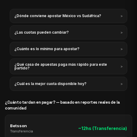
¿Dónde conviene apostar México vs Sudáfrica?
>
¿Las cuotas pueden cambiar?
>
¿Cuánto es lo mínimo para apostar?
>
¿Qué casa de apuestas paga más rápido para este
>
partido?
¿Cuál es la mejor cuota disponible hoy?
>
¿Cuánto tardan en pagar? — basado en reportes reales de la
comunidad
Betsson
~12hs (Transferencia)
Transferencia