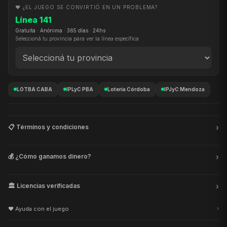
❤️ ¿EL JUEGO SE CONVIRTIÓ EN UN PROBLEMA?
Línea 141
Gratuita · Anónima · 365 días · 24hs
Seleccioná tu provincia para ver la línea específica
Seleccioná tu provincia
LOTBA CABA
IPLyC PBA
Lotería Córdoba
IPJyC Mendoza
📋 Términos y condiciones
💰 ¿Cómo ganamos dinero?
🏛️ Licencias verificadas
❤️ Ayuda con el juego
›