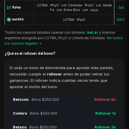
LOTBA · IPLyC · Lot. Córdoba · IPJyC · Lot. Santa
Bplay
bplay.
Fe · Lot. Entre Ríos · Lot. Jujuy
bet365
bet365
LOTBA · IPLyC
Todos los casinos listados operan con dominio
.bet.ar
y licencia
argentina otorgada por LOTBA, IPLyC o Lotería de Córdoba.
Ver todos
los casinos legales →
¿Qué es el rollover del bono?
Si usás un bono de bienvenida para apostar este partido,
necesitás cumplir el
rollover
antes de poder retirar tus
ganancias. El rollover indica cuántas veces tenés que
apostar el monto del bono.
Betsson
Bono $350.000
Rollover 8x
Codere
Bono $200.000
Rollover 1x
Betano
Bono $500.000
Rollover 3x