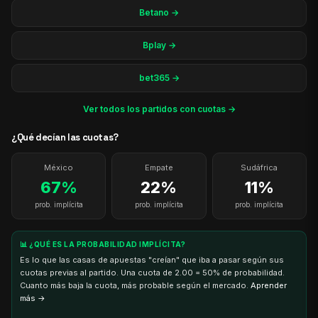
Betano →
Bplay →
bet365 →
Ver todos los partidos con cuotas →
¿Qué decían las cuotas?
México
Empate
Sudáfrica
67%
22%
11%
prob. implícita
prob. implícita
prob. implícita
📊 ¿QUÉ ES LA PROBABILIDAD IMPLÍCITA?
Es lo que las casas de apuestas "creían" que iba a pasar según sus
cuotas previas al partido. Una cuota de 2.00 = 50% de probabilidad.
Cuanto más baja la cuota, más probable según el mercado.
Aprender
más →