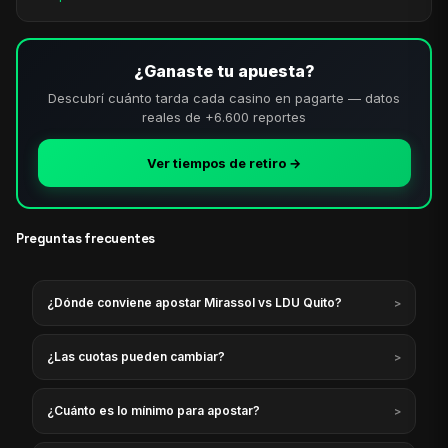
¿Ganaste tu apuesta?
Descubrí cuánto tarda cada casino en pagarte — datos
reales de +6.600 reportes
Ver tiempos de retiro →
Preguntas frecuentes
¿Dónde conviene apostar Mirassol vs LDU Quito?
>
¿Las cuotas pueden cambiar?
>
¿Cuánto es lo mínimo para apostar?
>