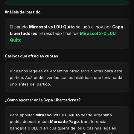
Análisis del partido
El partido
Mirassol vs LDU Quito
se jugó el hoy por
Copa
Libertadores
. El resultado final fue
Mirassol 2-0 LDU
Quito
.
Casinos que ofrecían cuotas
0 casinos legales de Argentina ofrecieron cuotas para este
partido. Acá podés ver las cuotas históricas que tenía cada
uno antes del partido.
¿Cómo apostar en la Copa Libertadores?
Para apostar
Mirassol vs LDU Quito
desde Argentina
podés depositar con
Mercado Pago
, transferencia
bancaria o DEBIN en cualquiera de los 0 casinos legales