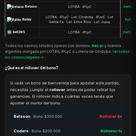
Betano
betano
LOTBA · IPLyC
LOTBA · IPLyC · Lot. Córdoba · IPJyC · Lot.
Bplay
bplay.
Santa Fe · Lot. Entre Ríos · Lot. Jujuy
bet365
bet365
LOTBA · IPLyC
Todos los casinos listados operan con dominio
.bet.ar
y licencia
argentina otorgada por LOTBA, IPLyC o Lotería de Córdoba.
Ver todos
los casinos legales →
¿Qué es el rollover del bono?
Si usás un bono de bienvenida para apostar este partido,
necesitás cumplir el
rollover
antes de poder retirar tus
ganancias. El rollover indica cuántas veces tenés que
apostar el monto del bono.
Betsson
Bono $350.000
Rollover 8x
Codere
Bono $200.000
Rollover 1x