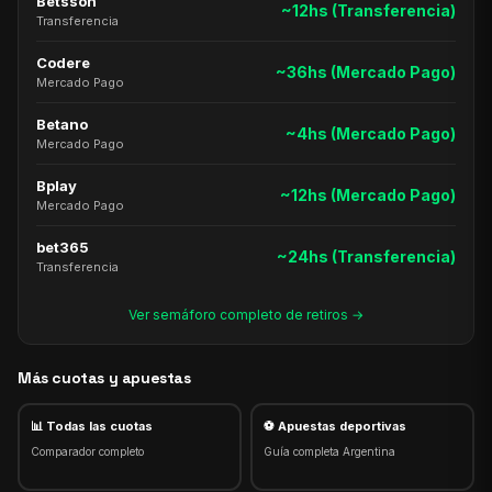
Betsson
~12hs (Transferencia)
Transferencia
Codere
~36hs (Mercado Pago)
Mercado Pago
Betano
~4hs (Mercado Pago)
Mercado Pago
Bplay
~12hs (Mercado Pago)
Mercado Pago
bet365
~24hs (Transferencia)
Transferencia
Ver semáforo completo de retiros →
Más cuotas y apuestas
📊 Todas las cuotas
⚽ Apuestas deportivas
Comparador completo
Guía completa Argentina