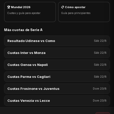
🏆 Mundial 2026
📋 Cómo apostar
Cuotas y guía para apostar
Guía para principiantes
Más cuotas de Serie A
Resultado Udinese vs Como
Sáb 22/8
Cuotas Inter vs Monza
Sáb 22/8
Cuotas Genoa vs Napoli
Sáb 22/8
Cuotas Parma vs Cagliari
Sáb 22/8
Cuotas Frosinone vs Juventus
Dom 23/8
Cuotas Venezia vs Lecce
Dom 23/8