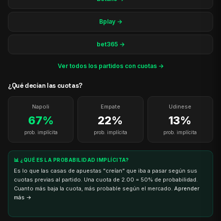
Bplay →
bet365 →
Ver todos los partidos con cuotas →
¿Qué decían las cuotas?
Napoli
Empate
Udinese
67%
22%
13%
prob. implícita
prob. implícita
prob. implícita
📊 ¿QUÉ ES LA PROBABILIDAD IMPLÍCITA?
Es lo que las casas de apuestas "creían" que iba a pasar según sus
cuotas previas al partido. Una cuota de 2.00 = 50% de probabilidad.
Cuanto más baja la cuota, más probable según el mercado.
Aprender
más →