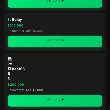
Ver bono →
Bplay
$100.000
Rollover 3x · Mín. $1.000
Ver bono →
bet365
$200.000
Rollover 5x · Mín. $2.000
Ver bono →