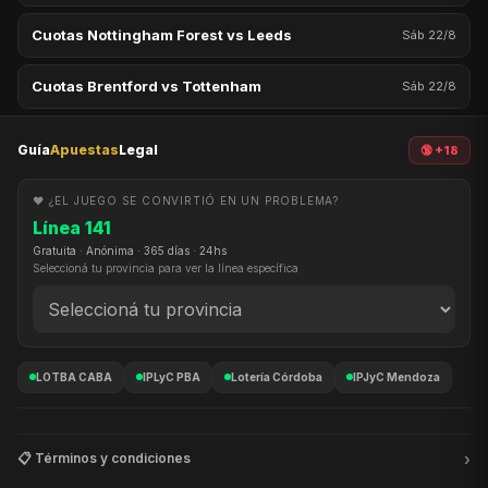
Cuotas Nottingham Forest vs Leeds
Sáb 22/8
Cuotas Brentford vs Tottenham
Sáb 22/8
Guía
Apuestas
Legal
🔞 +18
❤️ ¿EL JUEGO SE CONVIRTIÓ EN UN PROBLEMA?
Línea 141
Gratuita · Anónima · 365 días · 24hs
Seleccioná tu provincia para ver la línea específica
Seleccioná tu provincia
LOTBA CABA
IPLyC PBA
Lotería Córdoba
IPJyC Mendoza
📋 Términos y condiciones