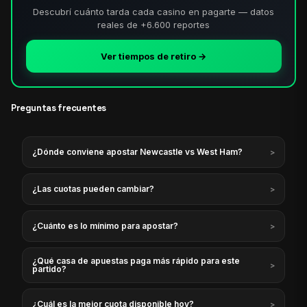
Descubrí cuánto tarda cada casino en pagarte — datos
reales de +6.600 reportes
Ver tiempos de retiro →
Preguntas frecuentes
¿Dónde conviene apostar Newcastle vs West Ham?
>
¿Las cuotas pueden cambiar?
>
¿Cuánto es lo mínimo para apostar?
>
¿Qué casa de apuestas paga más rápido para este
>
partido?
¿Cuál es la mejor cuota disponible hoy?
>