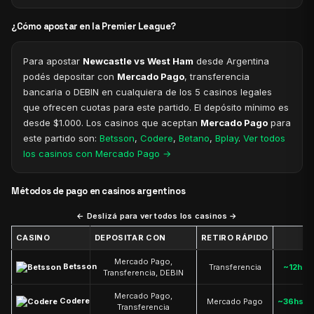
¿Cómo apostar en la Premier League?
Para apostar
Newcastle vs West Ham
desde Argentina
podés depositar con
Mercado Pago
, transferencia
bancaria o DEBIN en cualquiera de los 5 casinos legales
que ofrecen cuotas para este partido. El depósito mínimo es
desde $1.000. Los casinos que aceptan
Mercado Pago
para
este partido son:
Betsson
,
Codere
,
Betano
,
Bplay
.
Ver todos
los casinos con Mercado Pago →
Métodos de pago en casinos argentinos
CASINO
DEPOSITAR CON
RETIRO RÁPIDO
Mercado Pago,
Betsson
Transferencia
~12hs (
Transferencia, DEBIN
Mercado Pago,
Codere
Mercado Pago
~36hs (
Transferencia