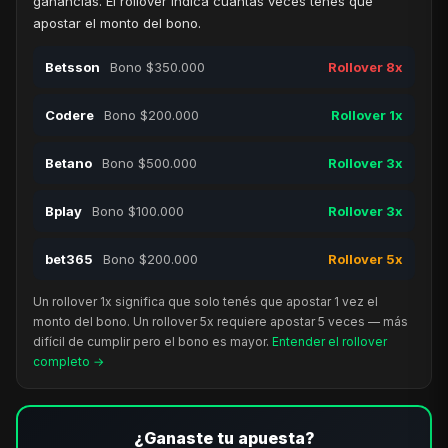
ganancias. El rollover indica cuántas veces tenés que
apostar el monto del bono.
Betsson
Bono $350.000
Rollover 8x
Codere
Bono $200.000
Rollover 1x
Betano
Bono $500.000
Rollover 3x
Bplay
Bono $100.000
Rollover 3x
bet365
Bono $200.000
Rollover 5x
Un rollover 1x significa que solo tenés que apostar 1 vez el
monto del bono. Un rollover 5x requiere apostar 5 veces — más
difícil de cumplir pero el bono es mayor.
Entender el rollover
completo →
¿Ganaste tu apuesta?