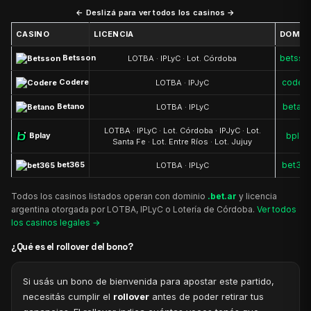
CASINO
LICENCIA
DOMIN
Betsson
betsson
LOTBA · IPLyC · Lot. Córdoba
Codere
codere
LOTBA · IPJyC
Betano
betano
LOTBA · IPLyC
LOTBA · IPLyC · Lot. Córdoba · IPJyC · Lot.
Bplay
bplay.
Santa Fe · Lot. Entre Ríos · Lot. Jujuy
bet365
bet365
LOTBA · IPLyC
Todos los casinos listados operan con dominio
.bet.ar
y licencia
argentina otorgada por LOTBA, IPLyC o Lotería de Córdoba.
Ver todos
los casinos legales →
¿Qué es el rollover del bono?
Si usás un bono de bienvenida para apostar este partido,
necesitás cumplir el
rollover
antes de poder retirar tus