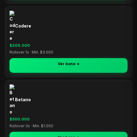
Codere
$200.000
Rollover 1x · Mín. $3.000
Ver bono →
Betano
$500.000
Rollover 3x · Mín. $1.000