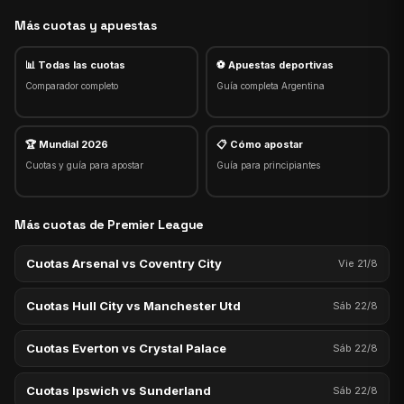
Más cuotas y apuestas
📊 Todas las cuotas
⚽ Apuestas deportivas
Comparador completo
Guía completa Argentina
🏆 Mundial 2026
📋 Cómo apostar
Cuotas y guía para apostar
Guía para principiantes
Más cuotas de Premier League
Cuotas Arsenal vs Coventry City
Vie 21/8
Cuotas Hull City vs Manchester Utd
Sáb 22/8
Cuotas Everton vs Crystal Palace
Sáb 22/8
Cuotas Ipswich vs Sunderland
Sáb 22/8