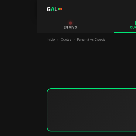
G
A
L
EN VIVO
CU
Inicio
›
Cuotas
›
Panamá vs Croacia