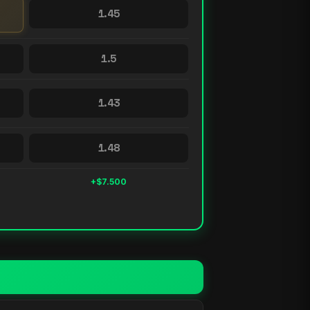
1.45
1.5
1.43
1.48
+$7.500