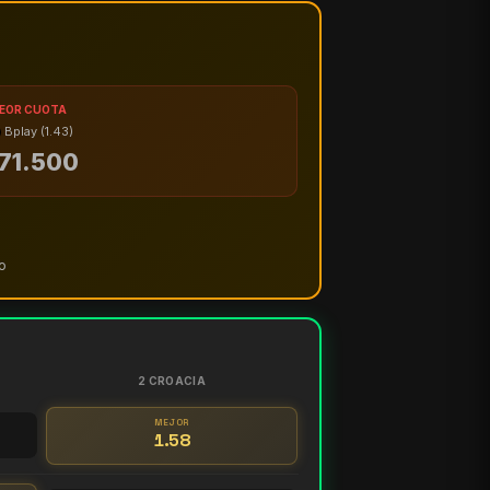
EOR CUOTA
Bplay (1.43)
71.500
o
2 CROACIA
MEJOR
1.58