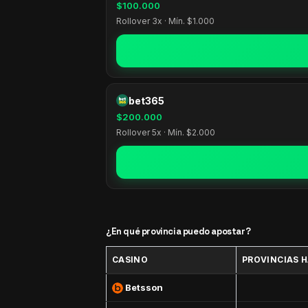
$100.000
Rollover 3x · Mín. $1.000
bet365
$200.000
Rollover 5x · Mín. $2.000
¿En qué provincia puedo apostar?
CASINO
PROVINCIAS H
Betsson