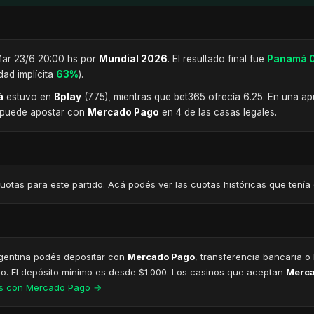
Mar 23/6 20:00 hs por
Mundial 2026
. El resultado final fue
Panamá 0
dad implícita
63%
).
á
estuvo en
Bplay
(7.75), mientras que bet365 ofrecía 6.25. En una ap
 puede apostar con
Mercado Pago
en 4 de las casas legales.
uotas para este partido. Acá podés ver las cuotas históricas que tenía
entina podés depositar con
Mercado Pago
, transferencia bancaria o
do. El depósito mínimo es desde $1.000. Los casinos que aceptan
Merca
nos con Mercado Pago →