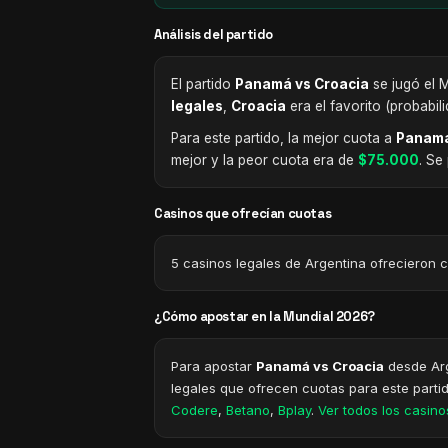
Análisis del partido
El partido
Panamá vs Croacia
se jugó el 
legales
,
Croacia
era el favorito (probabili
Para este partido, la mejor cuota a
Panam
mejor y la peor cuota era de
$75.000
. Se
Casinos que ofrecían cuotas
5 casinos legales de Argentina ofrecieron c
¿Cómo apostar en la Mundial 2026?
Para apostar
Panamá vs Croacia
desde Arg
legales que ofrecen cuotas para este parti
Codere
,
Betano
,
Bplay
.
Ver todos los casi