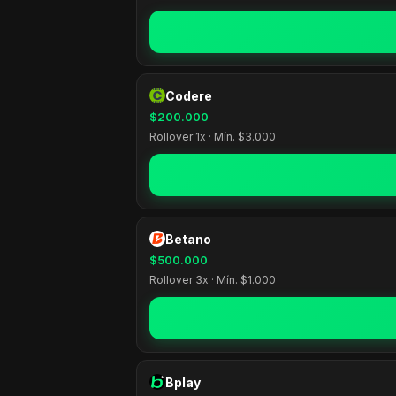
Codere
$200.000
Rollover 1x · Mín. $3.000
Betano
$500.000
Rollover 3x · Mín. $1.000
Bplay