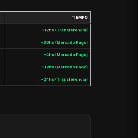
TIEMPO
~12hs (Transferencia)
~36hs (Mercado Pago)
~4hs (Mercado Pago)
~12hs (Mercado Pago)
~24hs (Transferencia)