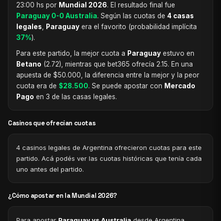
23:00 hs por
Mundial 2026
. El resultado final fue
Paraguay 0-0 Australia
. Según las cuotas de
4 casas
legales
,
Paraguay
era el favorito (probabilidad implícita
37%
).
Para este partido, la mejor cuota a
Paraguay
estuvo en
Betano
(2.72), mientras que bet365 ofrecía 2.15. En una
apuesta de $50.000, la diferencia entre la mejor y la peor
cuota era de
$28.500
. Se puede apostar con
Mercado
Pago
en 3 de las casas legales.
Casinos que ofrecían cuotas
4 casinos legales de Argentina ofrecieron cuotas para este
partido. Acá podés ver las cuotas históricas que tenía cada
uno antes del partido.
¿Cómo apostar en la Mundial 2026?
Para apostar
Paraguay vs Australia
desde Argentina