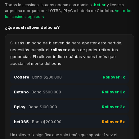
Todos los casinos listados operan con dominio
.bet.ar
y licencia
argentina otorgada por LOTBA, IPLyC o Lotería de Córdoba.
Ver todos
los casinos legales →
¿Qué es el rollover del bono?
Si usás un bono de bienvenida para apostar este partido,
necesitás cumplir el
rollover
antes de poder retirar tus
ganancias. El rollover indica cuántas veces tenés que
apostar el monto del bono.
Codere
Bono $200.000
Rollover 1x
Betano
Bono $500.000
Rollover 3x
Bplay
Bono $100.000
Rollover 3x
bet365
Bono $200.000
Rollover 5x
Un rollover 1x significa que solo tenés que apostar 1 vez el