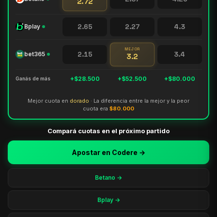
2.72
2.65
2.27
4.3
Bplay
MEJOR
2.15
3.4
bet365
3.2
+$28.500
+$52.500
+$80.000
Ganás de más
Mejor cuota en
dorado
· La diferencia entre la mejor y la peor
cuota era
$80.000
Compará cuotas en el próximo partido
Apostar en Codere →
Betano →
Bplay →