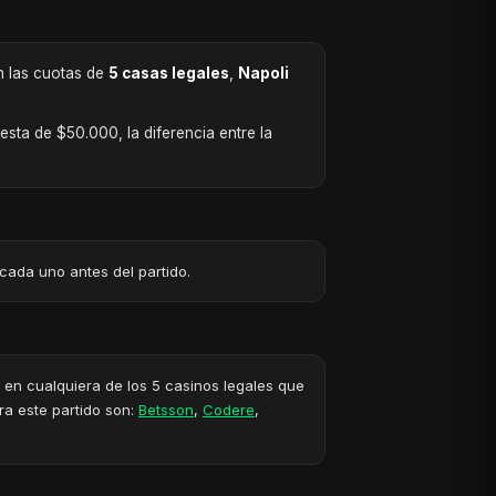
n las cuotas de
5 casas legales
,
Napoli
sta de $50.000, la diferencia entre la
 cada uno antes del partido.
 en cualquiera de los 5 casinos legales que
a este partido son:
Betsson
,
Codere
,