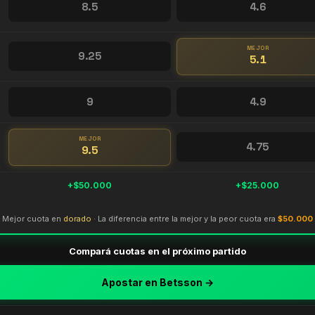
8.5
4.6
MEJOR
9.25
5.1
9
4.9
MEJOR
4.75
9.5
+$50.000
+$25.000
Mejor cuota en
dorado
· La diferencia entre la mejor y la peor cuota era
$50.000
Compará cuotas en el próximo partido
Apostar en Betsson →