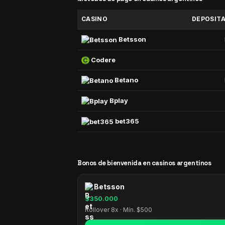
CASINO
DEPOSIT
Betsson
Codere
Betano
Bplay
bet365
Bonos de bienvenida en casinos argentinos
Betsson
$350.000
Rollover 8x · Mín. $500