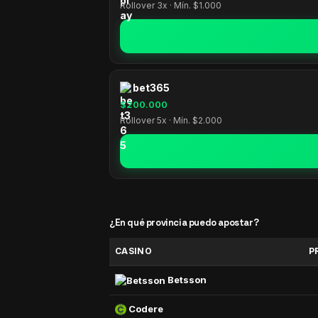
Rollover 3x · Mín. $1.000
bet365
$200.000
Rollover 5x · Mín. $2.000
¿En qué provincia puedo apostar?
CASINO
P
Betsson
Codere