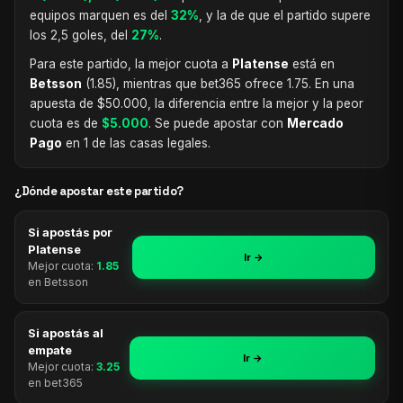
equipos marquen es del
32%
, y la de que el partido supere
los 2,5 goles, del
27%
.
Para este partido, la mejor cuota a
Platense
está en
Betsson
(1.85), mientras que bet365 ofrece 1.75. En una
apuesta de $50.000, la diferencia entre la mejor y la peor
cuota es de
$5.000
. Se puede apostar con
Mercado
Pago
en 1 de las casas legales.
¿Dónde apostar este partido?
Si apostás por
Platense
Ir →
Mejor cuota:
1.85
en Betsson
Si apostás al
empate
Ir →
Mejor cuota:
3.25
en bet365