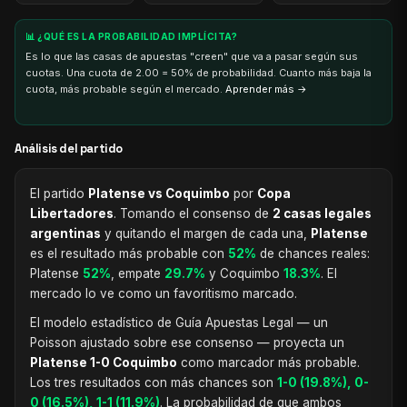
📊 ¿QUÉ ES LA PROBABILIDAD IMPLÍCITA?
Es lo que las casas de apuestas "creen" que va a pasar según sus
cuotas. Una cuota de 2.00 = 50% de probabilidad. Cuanto más baja la
cuota, más probable según el mercado.
Aprender más →
Análisis del partido
El partido
Platense vs Coquimbo
por
Copa
Libertadores
. Tomando el consenso de
2 casas legales
argentinas
y quitando el margen de cada una,
Platense
es el resultado más probable con
52%
de chances reales:
Platense
52%
, empate
29.7%
y Coquimbo
18.3%
. El
mercado lo ve como un favoritismo marcado.
El modelo estadístico de Guía Apuestas Legal — un
Poisson ajustado sobre ese consenso — proyecta un
Platense 1-0 Coquimbo
como marcador más probable.
Los tres resultados con más chances son
1-0 (19.8%), 0-
0 (16.5%), 1-1 (11.9%)
. La probabilidad de que ambos