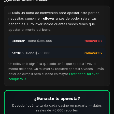
¿Qué es el rollover del bono?
Si usás un bono de bienvenida para apostar este partido,
necesitás cumplir el
rollover
antes de poder retirar tus
ganancias. El rollover indica cuántas veces tenés que
apostar el monto del bono.
Betsson
Bono $350.000
Rollover 8x
bet365
Bono $200.000
Rollover 5x
Un rollover 1x significa que solo tenés que apostar 1 vez el
monto del bono. Un rollover 5x requiere apostar 5 veces — más
difícil de cumplir pero el bono es mayor.
Entender el rollover
completo →
¿Ganaste tu apuesta?
Descubrí cuánto tarda cada casino en pagarte — datos
reales de +6.600 reportes