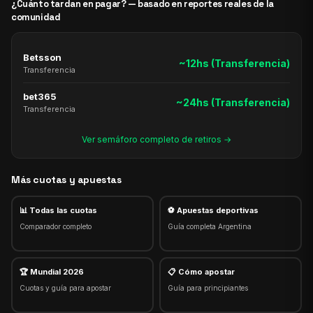
¿Cuánto tardan en pagar? — basado en reportes reales de la
comunidad
Betsson
~12hs (Transferencia)
Transferencia
bet365
~24hs (Transferencia)
Transferencia
Ver semáforo completo de retiros →
Más cuotas y apuestas
📊 Todas las cuotas
⚽ Apuestas deportivas
Comparador completo
Guía completa Argentina
🏆 Mundial 2026
📋 Cómo apostar
Cuotas y guía para apostar
Guía para principiantes