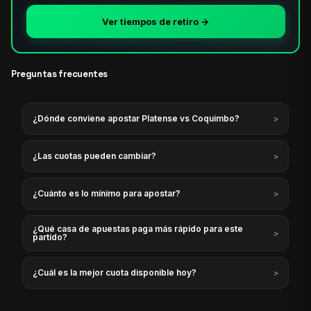
Ver tiempos de retiro →
Preguntas frecuentes
¿Dónde conviene apostar Platense vs Coquimbo?
>
¿Las cuotas pueden cambiar?
>
¿Cuánto es lo mínimo para apostar?
>
¿Qué casa de apuestas paga más rápido para este
>
partido?
¿Cuál es la mejor cuota disponible hoy?
>