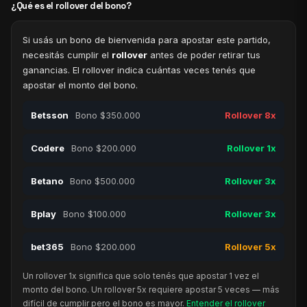
¿Qué es el rollover del bono?
Si usás un bono de bienvenida para apostar este partido,
necesitás cumplir el
rollover
antes de poder retirar tus
ganancias. El rollover indica cuántas veces tenés que
apostar el monto del bono.
Betsson
Bono $350.000
Rollover 8x
Codere
Bono $200.000
Rollover 1x
Betano
Bono $500.000
Rollover 3x
Bplay
Bono $100.000
Rollover 3x
bet365
Bono $200.000
Rollover 5x
Un rollover 1x significa que solo tenés que apostar 1 vez el
monto del bono. Un rollover 5x requiere apostar 5 veces — más
difícil de cumplir pero el bono es mayor.
Entender el rollover