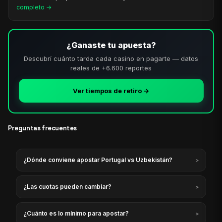
completo →
¿Ganaste tu apuesta?
Descubrí cuánto tarda cada casino en pagarte — datos
reales de +6.600 reportes
Ver tiempos de retiro →
Preguntas frecuentes
¿Dónde conviene apostar Portugal vs Uzbekistán?
>
¿Las cuotas pueden cambiar?
>
¿Cuánto es lo mínimo para apostar?
>