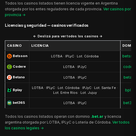
Todos los casinos listados tienen licencia vigente en Argentina
otorgada por los entes reguladores de cada provincia.
Ver casinos por
provincia →
Licencias y seguridad — casinos verificados
CASINO
LICENCIA
DOMIN
Betsson
betsson
LOTBA · IPLyC · Lot. Córdoba
Codere
codere
LOTBA · IPJyC
Betano
betano
LOTBA · IPLyC
LOTBA · IPLyC · Lot. Córdoba · IPJyC · Lot. Santa Fe ·
Bplay
bplay.
Lot. Entre Ríos · Lot. Jujuy
bet365
bet365
LOTBA · IPLyC
Todos los casinos listados operan con dominio
.bet.ar
y licencia
argentina otorgada por LOTBA, IPLyC o Lotería de Córdoba.
Ver todos
los casinos legales →