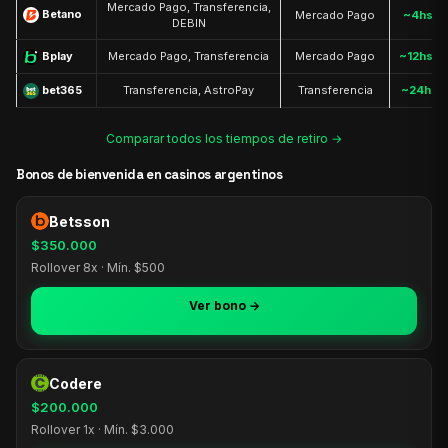
Mercado Pago, Transferencia,
Betano
Mercado Pago
~4hs (
DEBIN
Bplay
Mercado Pago, Transferencia
Mercado Pago
~12hs (
bet365
Transferencia, AstroPay
Transferencia
~24hs (
Comparar todos los tiempos de retiro →
Bonos de bienvenida en casinos argentinos
Betsson
$350.000
Rollover 8x · Mín. $500
Ver bono →
Codere
$200.000
Rollover 1x · Mín. $3.000