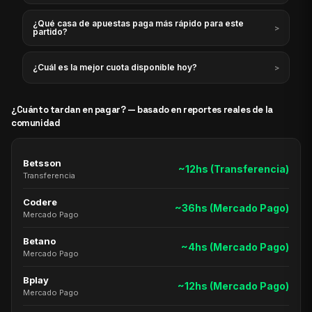
¿Qué casa de apuestas paga más rápido para este
>
partido?
¿Cuál es la mejor cuota disponible hoy?
>
¿Cuánto tardan en pagar? — basado en reportes reales de la
comunidad
Betsson
~12hs (Transferencia)
Transferencia
Codere
~36hs (Mercado Pago)
Mercado Pago
Betano
~4hs (Mercado Pago)
Mercado Pago
Bplay
~12hs (Mercado Pago)
Mercado Pago