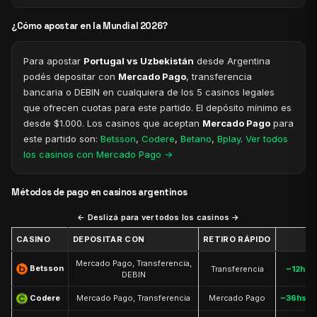
¿Cómo apostar en la Mundial 2026?
Para apostar
Portugal vs Uzbekistán
desde Argentina
podés depositar con
Mercado Pago
, transferencia
bancaria o DEBIN en cualquiera de los 5 casinos legales
que ofrecen cuotas para este partido. El depósito mínimo es
desde $1.000. Los casinos que aceptan
Mercado Pago
para
este partido son:
Betsson
,
Codere
,
Betano
,
Bplay
.
Ver todos
los casinos con Mercado Pago →
Métodos de pago en casinos argentinos
CASINO
DEPOSITAR CON
RETIRO RÁPIDO
Mercado Pago, Transferencia,
Betsson
Transferencia
~12hs (
DEBIN
Codere
Mercado Pago, Transferencia
Mercado Pago
~36hs (