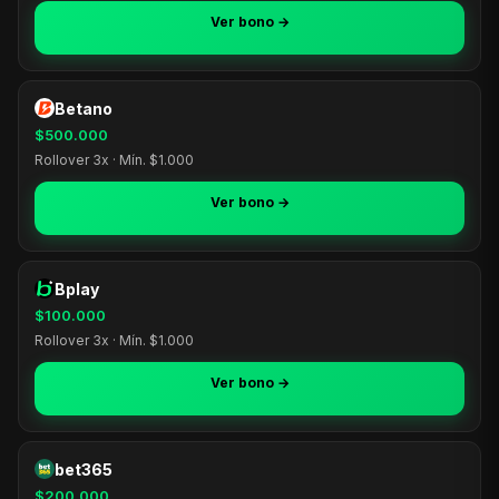
Ver bono →
Betano
$500.000
Rollover 3x · Mín. $1.000
Ver bono →
Bplay
$100.000
Rollover 3x · Mín. $1.000
Ver bono →
bet365
$200.000