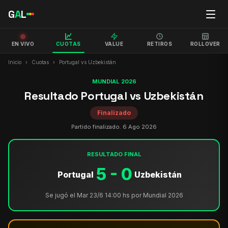
G
A
L
EN VIVO
CUOTAS
VALUE
RETIROS
ROLLOVER
Inicio
›
Cuotas
›
Portugal vs Uzbekistán
MUNDIAL 2026
Resultado Portugal vs Uzbekistán
Finalizado
Partido finalizado. 6 Ago 2026
RESULTADO FINAL
5 - 0
Portugal
Uzbekistán
Se jugó el Mar 23/6 14:00 hs por Mundial 2026