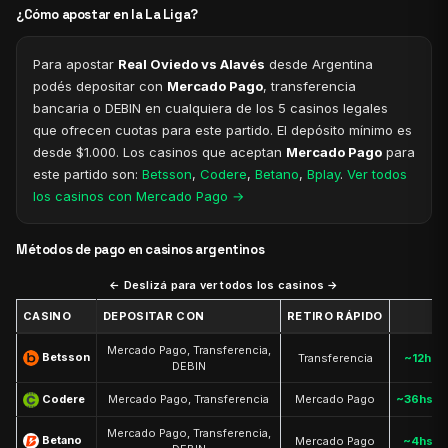
¿Cómo apostar en la La Liga?
Para apostar
Real Oviedo vs Alavés
desde Argentina
podés depositar con
Mercado Pago
, transferencia
bancaria o DEBIN en cualquiera de los 5 casinos legales
que ofrecen cuotas para este partido. El depósito mínimo es
desde $1.000. Los casinos que aceptan
Mercado Pago
para
este partido son:
Betsson
,
Codere
,
Betano
,
Bplay
.
Ver todos
los casinos con Mercado Pago →
Métodos de pago en casinos argentinos
CASINO
DEPOSITAR CON
RETIRO RÁPIDO
Mercado Pago, Transferencia,
Betsson
Transferencia
~12hs (
DEBIN
Codere
Mercado Pago, Transferencia
Mercado Pago
~36hs (
Mercado Pago, Transferencia,
Betano
Mercado Pago
~4hs (