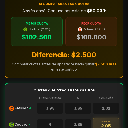
SI COMPARABAS LAS CUOTAS
Alavés ganó. Con una apuesta de
$50.000
:
MEJOR CUOTA
PEOR CUOTA
Codere (2.05)
Betano (2.00)
$102.500
$100.000
Diferencia: $2.500
Comparar cuotas antes de apostar te hacía ganar
$2.500 más
en este partido
Cuotas que ofrecían los casinos
1 REAL OVIEDO
X
2 ALAVÉS
3.95
3.35
2.02
Betsson
MEJOR
4
3.35
Codere
2.05