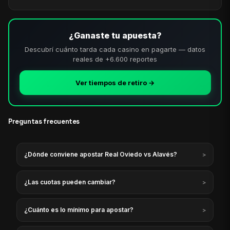
¿Ganaste tu apuesta?
Descubrí cuánto tarda cada casino en pagarte — datos
reales de +6.600 reportes
Ver tiempos de retiro →
Preguntas frecuentes
¿Dónde conviene apostar Real Oviedo vs Alavés?
>
¿Las cuotas pueden cambiar?
>
¿Cuánto es lo mínimo para apostar?
>