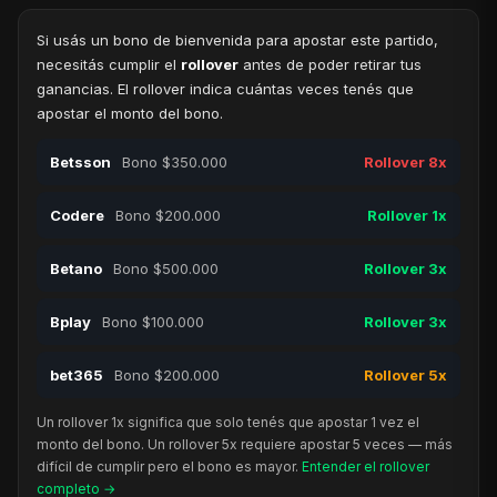
Si usás un bono de bienvenida para apostar este partido,
necesitás cumplir el
rollover
antes de poder retirar tus
ganancias. El rollover indica cuántas veces tenés que
apostar el monto del bono.
Betsson
Bono $350.000
Rollover 8x
Codere
Bono $200.000
Rollover 1x
Betano
Bono $500.000
Rollover 3x
Bplay
Bono $100.000
Rollover 3x
bet365
Bono $200.000
Rollover 5x
Un rollover 1x significa que solo tenés que apostar 1 vez el
monto del bono. Un rollover 5x requiere apostar 5 veces — más
difícil de cumplir pero el bono es mayor.
Entender el rollover
completo →