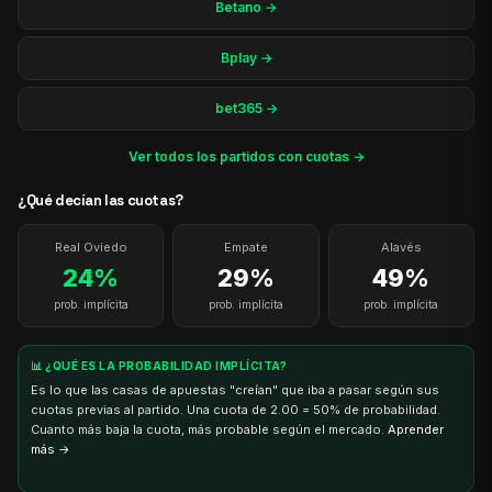
Betano →
Bplay →
bet365 →
Ver todos los partidos con cuotas →
¿Qué decían las cuotas?
Real Oviedo
Empate
Alavés
24%
29%
49%
prob. implícita
prob. implícita
prob. implícita
📊 ¿QUÉ ES LA PROBABILIDAD IMPLÍCITA?
Es lo que las casas de apuestas "creían" que iba a pasar según sus
cuotas previas al partido. Una cuota de 2.00 = 50% de probabilidad.
Cuanto más baja la cuota, más probable según el mercado.
Aprender
más →