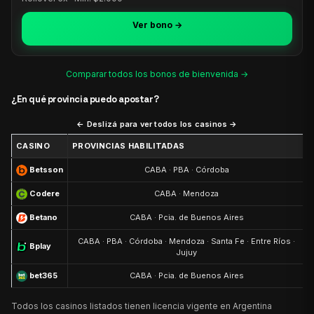
Ver bono →
Comparar todos los bonos de bienvenida →
¿En qué provincia puedo apostar?
CASINO
PROVINCIAS HABILITADAS
Betsson
CABA · PBA · Córdoba
Codere
CABA · Mendoza
Betano
CABA · Pcia. de Buenos Aires
CABA · PBA · Córdoba · Mendoza · Santa Fe · Entre Ríos ·
Bplay
Jujuy
bet365
CABA · Pcia. de Buenos Aires
Todos los casinos listados tienen licencia vigente en Argentina