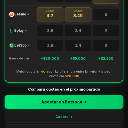
MEJOR
MEJOR
2
Betano
4.2
3.45
3.8
3.4
2
Bplay
3.9
3.4
2
bet365
+$20.000
+$5.000
+$2.500
Ganás de más
Mejor cuota en
dorado
· La diferencia entre la mejor y la peor
cuota era
$20.000
Compará cuotas en el próximo partido
Apostar en Betsson →
Codere →