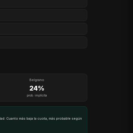
Belgrano
24%
prob. implícita
idad. Cuanto más baja la cuota, más probable según