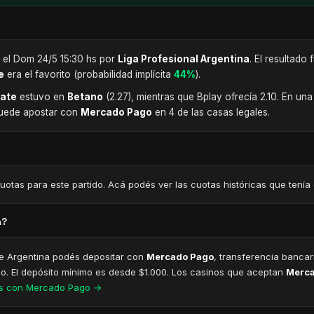
 el Dom 24/5 15:30 hs por
Liga Profesional Argentina
. El resultado 
e
era el favorito (probabilidad implícita
44%
).
late
estuvo en
Betano
(2.27), mientras que Bplay ofrecía 2.10. En una
puede apostar con
Mercado Pago
en 4 de las casas legales.
uotas para este partido. Acá podés ver las cuotas históricas que tenía
a?
 Argentina podés depositar con
Mercado Pago
, transferencia bancar
do. El depósito mínimo es desde $1.000. Los casinos que aceptan
Merca
nos con Mercado Pago →