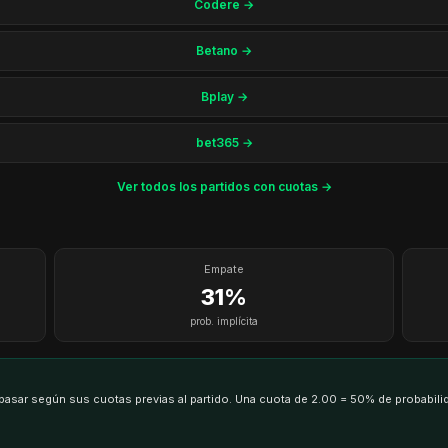
Codere →
Betano →
Bplay →
bet365 →
Ver todos los partidos con cuotas →
Empate
31%
prob. implícita
 pasar según sus cuotas previas al partido. Una cuota de 2.00 = 50% de probabil