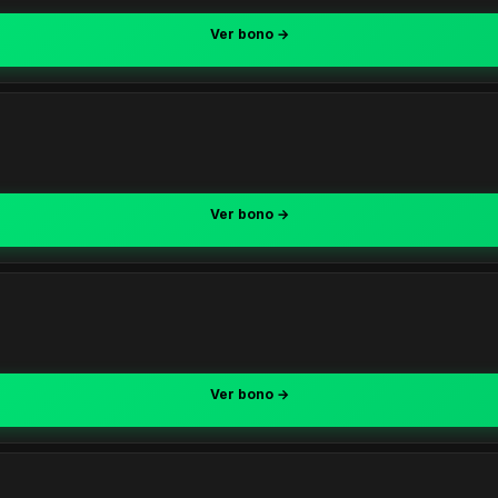
Ver bono →
Ver bono →
Ver bono →