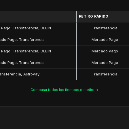
RETIRO RÁPIDO
Pago, Transferencia, DEBIN
Transferencia
ado Pago, Transferencia
Mercado Pago
Pago, Transferencia, DEBIN
Mercado Pago
ado Pago, Transferencia
Mercado Pago
ansferencia, AstroPay
Transferencia
Comparar todos los tiempos de retiro →