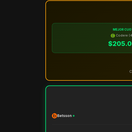
MEJOR CUO
Codere (4
$205.
C
Betsson