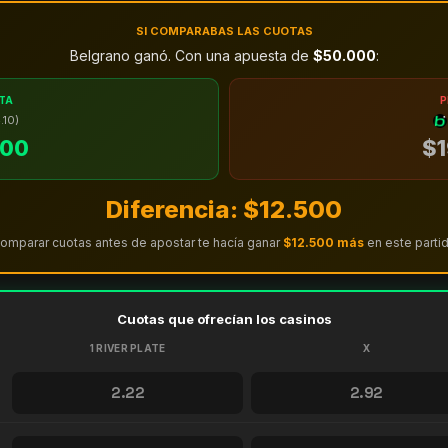
SI COMPARABAS LAS CUOTAS
Belgrano ganó. Con una apuesta de
$50.000
:
TA
P
.10)
000
$
Diferencia: $12.500
omparar cuotas antes de apostar te hacía ganar
$12.500 más
en este parti
Cuotas que ofrecían los casinos
1 RIVER PLATE
X
2.22
2.92