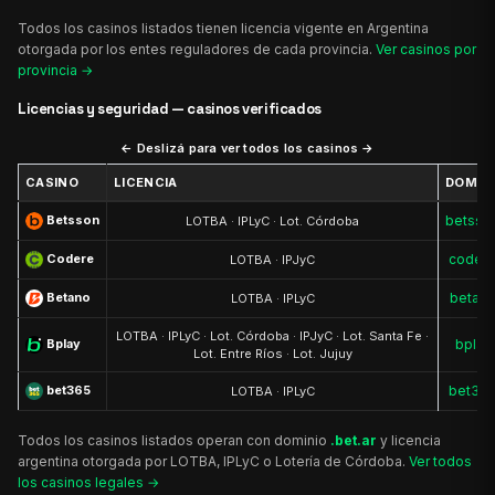
Todos los casinos listados tienen licencia vigente en Argentina
otorgada por los entes reguladores de cada provincia.
Ver casinos por
provincia →
Licencias y seguridad — casinos verificados
CASINO
LICENCIA
DOMIN
Betsson
betsson
LOTBA · IPLyC · Lot. Córdoba
Codere
codere
LOTBA · IPJyC
Betano
betano
LOTBA · IPLyC
LOTBA · IPLyC · Lot. Córdoba · IPJyC · Lot. Santa Fe ·
Bplay
bplay.
Lot. Entre Ríos · Lot. Jujuy
bet365
bet365
LOTBA · IPLyC
Todos los casinos listados operan con dominio
.bet.ar
y licencia
argentina otorgada por LOTBA, IPLyC o Lotería de Córdoba.
Ver todos
los casinos legales →