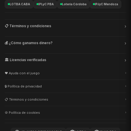
LOTBA CABA
IPLyC PBA
Lotería Córdoba
IPJyC Mendoza
📋 Términos y condiciones
💰 ¿Cómo ganamos dinero?
🏛️ Licencias verificadas
❤️ Ayuda con el juego
›
🔒 Política de privacidad
›
📋 Términos y condiciones
›
🍪 Política de cookies
›