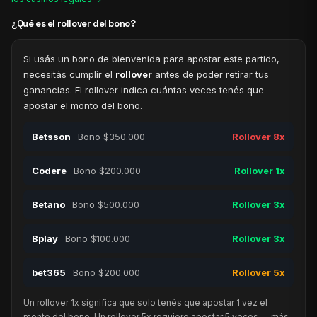
¿Qué es el rollover del bono?
Si usás un bono de bienvenida para apostar este partido,
necesitás cumplir el
rollover
antes de poder retirar tus
ganancias. El rollover indica cuántas veces tenés que
apostar el monto del bono.
Betsson
Bono $350.000
Rollover 8x
Codere
Bono $200.000
Rollover 1x
Betano
Bono $500.000
Rollover 3x
Bplay
Bono $100.000
Rollover 3x
bet365
Bono $200.000
Rollover 5x
Un rollover 1x significa que solo tenés que apostar 1 vez el
monto del bono. Un rollover 5x requiere apostar 5 veces — más