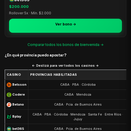
$200.000
Rollover 5x · Mín. $2.000
Ver bono →
Comparar todos los bonos de bienvenida →
¿En qué provincia puedo apostar?
CASINO
PROVINCIAS HABILITADAS
Betsson
CABA · PBA · Córdoba
Codere
CABA · Mendoza
Betano
CABA · Pcia. de Buenos Aires
CABA · PBA · Córdoba · Mendoza · Santa Fe · Entre Ríos ·
Bplay
Jujuy
bet365
CABA · Pcia. de Buenos Aires