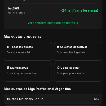
bet365
~24hs (Transferencia)
Transferencia
Ver semáforo completo de retiros →
Más cuotas y apuestas
📊 Todas las cuotas
⚽ Apuestas deportivas
Comparador completo
Guía completa Argentina
🏆 Mundial 2026
📋 Cómo apostar
Cuotas y guía para apostar
Guía para principiantes
Más cuotas de Liga Profesional Argentina
Cuotas Unión vs Lanús
hoy