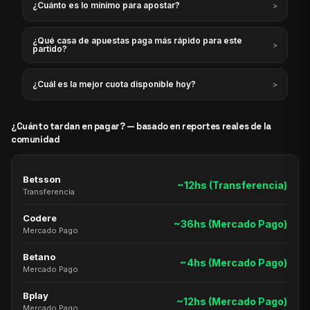
¿Cuánto es lo mínimo para apostar?
>
¿Qué casa de apuestas paga más rápido para este
>
partido?
¿Cuál es la mejor cuota disponible hoy?
>
¿Cuánto tardan en pagar? — basado en reportes reales de la
comunidad
Betsson
~12hs (Transferencia)
Transferencia
Codere
~36hs (Mercado Pago)
Mercado Pago
Betano
~4hs (Mercado Pago)
Mercado Pago
Bplay
~12hs (Mercado Pago)
Mercado Pago