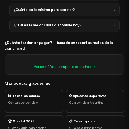
¿Cuánto es lo mínimo para apostar?
>
¿Cuál es la mejor cuota disponible hoy?
>
¿Cuánto tardan en pagar? — basado en reportes reales de la
comunidad
Ver semáforo completo de retiros →
Más cuotas y apuestas
📊 Todas las cuotas
⚽ Apuestas deportivas
Comparador completo
Guía completa Argentina
🏆 Mundial 2026
📋 Cómo apostar
Cuotas y guía para apostar
Guía para principiantes