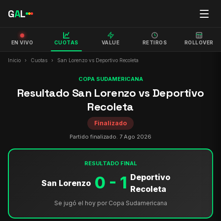
G
A
L
EN VIVO
CUOTAS
VALUE
RETIROS
ROLLOVER
Inicio
›
Cuotas
›
San Lorenzo vs Deportivo Recoleta
COPA SUDAMERICANA
Resultado San Lorenzo vs Deportivo
Recoleta
Finalizado
Partido finalizado. 7 Ago 2026
RESULTADO FINAL
Deportivo
0 - 1
San Lorenzo
Recoleta
Se jugó el hoy por Copa Sudamericana