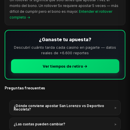
monto del bono. Un rollover 5x requiere apostar 5 veces — más
difícil de cumplir pero el bono es mayor.
Entender el rollover
completo →
¿Ganaste tu apuesta?
Descubrí cuánto tarda cada casino en pagarte — datos
reales de +6.600 reportes
Ver tiempos de retiro →
Preguntas frecuentes
¿Dónde conviene apostar San Lorenzo vs Deportivo
>
Recoleta?
¿Las cuotas pueden cambiar?
>