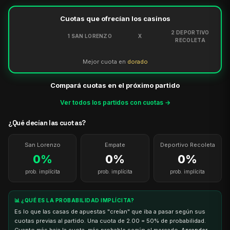
Cuotas que ofrecían los casinos
2 DEPORTIVO
1 SAN LORENZO
X
RECOLETA
Mejor cuota en
dorado
Compará cuotas en el próximo partido
Ver todos los partidos con cuotas →
¿Qué decían las cuotas?
San Lorenzo
Empate
Deportivo Recoleta
0%
0%
0%
prob. implícita
prob. implícita
prob. implícita
📊 ¿QUÉ ES LA PROBABILIDAD IMPLÍCITA?
Es lo que las casas de apuestas "creían" que iba a pasar según sus
cuotas previas al partido. Una cuota de 2.00 = 50% de probabilidad.