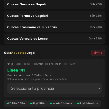
Cuotas Genoa vs Napoli
Sáb 22/8
Cuotas Parma vs Cagliari
Sáb 22/8
Cuotas Frosinone vs Juventus
Dom 23/8
Cuotas Venezia vs Lecce
Dom 23/8
Guía
Apuestas
Legal
🔞 +18
❤️ ¿EL JUEGO SE CONVIRTIÓ EN UN PROBLEMA?
Línea 141
Gratuita · Anónima · 365 días · 24hs
Seleccioná tu provincia para ver la línea específica
Seleccioná tu provincia
LOTBA CABA
IPLyC PBA
Lotería Córdoba
IPJyC Mendoza