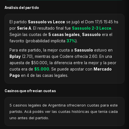
Análisis del partido
El partido
Sassuolo vs Lecce
se jugó el Dom 17/5 15:45 hs
por
Serie A
. El resultado final fue
Sassuolo 2-3 Lecce
.
Según las cuotas de
5 casas legales
,
Sassuolo
era el
favorito (probabilidad implícita
37%
).
Para este partido, la mejor cuota a
Sassuolo
estuvo en
Bplay
(2.70), mientras que Codere ofrecía 2.60. En una
apuesta de $50.000, la diferencia entre la mejor y la peor
cuota era de
$5.000
. Se puede apostar con
Mercado
Pago
en 4 de las casas legales.
Casinos que ofrecían cuotas
5 casinos legales de Argentina ofrecieron cuotas para este
partido. Acá podés ver las cuotas históricas que tenía cada
uno antes del partido.