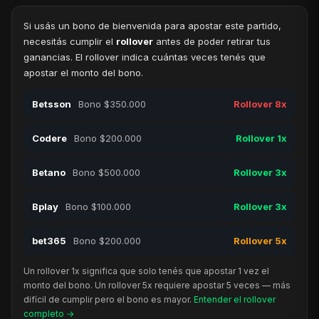
Si usás un bono de bienvenida para apostar este partido,
necesitás cumplir el
rollover
antes de poder retirar tus
ganancias. El rollover indica cuántas veces tenés que
apostar el monto del bono.
Betsson
Bono $350.000
Rollover 8x
Codere
Bono $200.000
Rollover 1x
Betano
Bono $500.000
Rollover 3x
Bplay
Bono $100.000
Rollover 3x
bet365
Bono $200.000
Rollover 5x
Un rollover 1x significa que solo tenés que apostar 1 vez el
monto del bono. Un rollover 5x requiere apostar 5 veces — más
difícil de cumplir pero el bono es mayor.
Entender el rollover
completo →