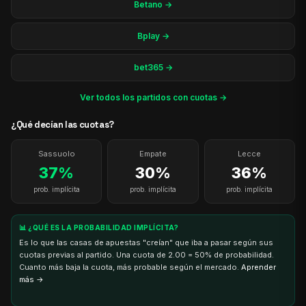
Betano →
Bplay →
bet365 →
Ver todos los partidos con cuotas →
¿Qué decían las cuotas?
Sassuolo
Empate
Lecce
37%
30%
36%
prob. implícita
prob. implícita
prob. implícita
📊 ¿QUÉ ES LA PROBABILIDAD IMPLÍCITA?
Es lo que las casas de apuestas "creían" que iba a pasar según sus
cuotas previas al partido. Una cuota de 2.00 = 50% de probabilidad.
Cuanto más baja la cuota, más probable según el mercado.
Aprender
más →