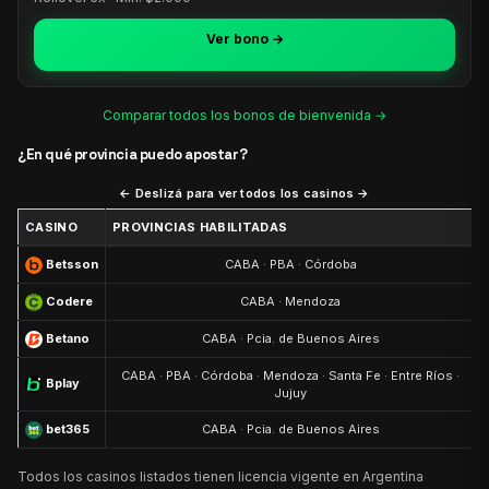
Ver bono →
Comparar todos los bonos de bienvenida →
¿En qué provincia puedo apostar?
CASINO
PROVINCIAS HABILITADAS
Betsson
CABA · PBA · Córdoba
Codere
CABA · Mendoza
Betano
CABA · Pcia. de Buenos Aires
CABA · PBA · Córdoba · Mendoza · Santa Fe · Entre Ríos ·
Bplay
Jujuy
bet365
CABA · Pcia. de Buenos Aires
Todos los casinos listados tienen licencia vigente en Argentina