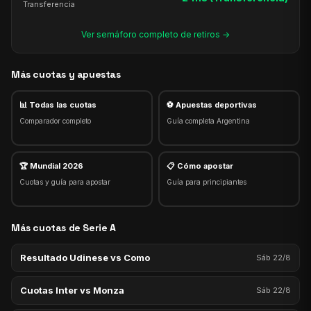
Transferencia
Ver semáforo completo de retiros →
Más cuotas y apuestas
📊 Todas las cuotas
⚽ Apuestas deportivas
Comparador completo
Guía completa Argentina
🏆 Mundial 2026
📋 Cómo apostar
Cuotas y guía para apostar
Guía para principiantes
Más cuotas de Serie A
Resultado Udinese vs Como
Sáb 22/8
Cuotas Inter vs Monza
Sáb 22/8