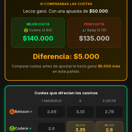
SI COMPARABAS LAS CUOTAS
Lecce ganó. Con una apuesta de
$50.000
:
MEJOR CUOTA
PEOR CUOTA
Codere (2.80)
Bplay (2.70)
$140.000
$135.000
Diferencia: $5.000
Comparar cuotas antes de apostar te hacía ganar
$5.000 más
en este partido
Cuotas que ofrecían los casinos
1 SASSUOLO
X
2 LECCE
2.68
3.15
2.78
Betsson
MEJOR
MEJOR
2.6
Codere
3.35
2.8