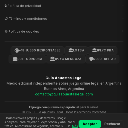
🔒 Política de privacidad
›
📋 Términos y condiciones
›
🍪 Política de cookies
›
🔞
🏛️
🏛️
+18 JUEGO RESPONSABLE
LOTBA
IPLYC PBA
🏛️
🏛️
🛡️
LOT. CÓRDOBA
IPJYC MENDOZA
SOLO .BET.AR
Guía Apuestas Legal
Medio editorial independiente sobre juego online legal en Argentina
Buenos Aires, Argentina
contacto@guiaapuestaslegal.com
El juego compulsivo es perjudicial para la salud.
© 2026 Guía Apuestas Legal · Todos los derechos reservados
Solo para mayores de 18 años residentes en Argentina.
Usamos cookies propias y de terceros (Google
Privacidad
·
Términos
·
Cookies
Analytics) para mejorar tu experiencia y analizar el
Aceptar
Rechazar
tráfico. Al continuar navegando, aceptás su uso.
Más