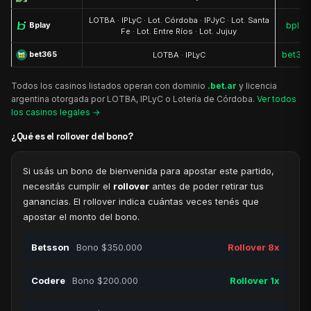
LOTBA · IPLyC · Lot. Córdoba · IPJyC · Lot. Santa
Bplay
bplay.
Fe · Lot. Entre Ríos · Lot. Jujuy
bet365
bet365
LOTBA · IPLyC
Todos los casinos listados operan con dominio
.bet.ar
y licencia
argentina otorgada por LOTBA, IPLyC o Lotería de Córdoba.
Ver todos
los casinos legales →
¿Qué es el rollover del bono?
Si usás un bono de bienvenida para apostar este partido,
necesitás cumplir el
rollover
antes de poder retirar tus
ganancias. El rollover indica cuántas veces tenés que
apostar el monto del bono.
Betsson
Bono $350.000
Rollover 8x
Codere
Bono $200.000
Rollover 1x