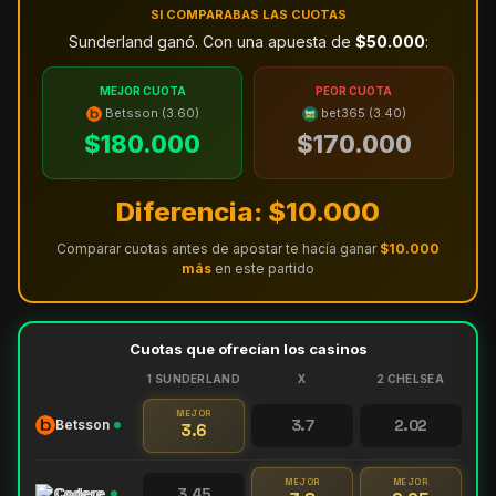
SI COMPARABAS LAS CUOTAS
Sunderland ganó. Con una apuesta de
$50.000
:
MEJOR CUOTA
PEOR CUOTA
Betsson (3.60)
bet365 (3.40)
$180.000
$170.000
Diferencia: $10.000
Comparar cuotas antes de apostar te hacía ganar
$10.000
más
en este partido
Cuotas que ofrecían los casinos
1 SUNDERLAND
X
2 CHELSEA
MEJOR
3.7
2.02
Betsson
3.6
MEJOR
MEJOR
3.45
Codere