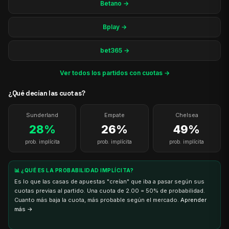
Betano →
Bplay →
bet365 →
Ver todos los partidos con cuotas →
¿Qué decían las cuotas?
Sunderland
Empate
Chelsea
28%
26%
49%
prob. implícita
prob. implícita
prob. implícita
📊 ¿QUÉ ES LA PROBABILIDAD IMPLÍCITA?
Es lo que las casas de apuestas "creían" que iba a pasar según sus
cuotas previas al partido. Una cuota de 2.00 = 50% de probabilidad.
Cuanto más baja la cuota, más probable según el mercado.
Aprender
más →