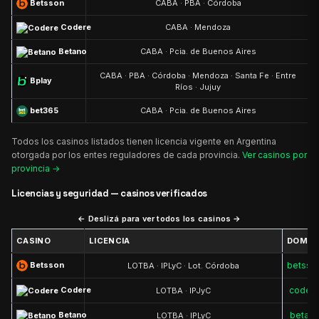
Betsson
CABA · PBA · Córdoba
Codere
CABA · Mendoza
Betano
CABA · Pcia. de Buenos Aires
CABA · PBA · Córdoba · Mendoza · Santa Fe · Entre
Bplay
Ríos · Jujuy
bet365
CABA · Pcia. de Buenos Aires
Todos los casinos listados tienen licencia vigente en Argentina
otorgada por los entes reguladores de cada provincia.
Ver casinos por
provincia →
Licencias y seguridad — casinos verificados
CASINO
LICENCIA
DOMIN
Betsson
betsson
LOTBA · IPLyC · Lot. Córdoba
Codere
codere
LOTBA · IPJyC
Betano
betano
LOTBA · IPLyC