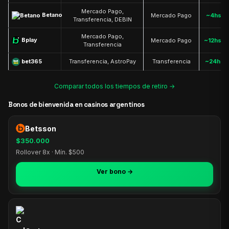
Mercado Pago,
Betano
Mercado Pago
~4hs (
Transferencia, DEBIN
Mercado Pago,
Bplay
Mercado Pago
~12hs (
Transferencia
bet365
Transferencia, AstroPay
Transferencia
~24hs (
Comparar todos los tiempos de retiro →
Bonos de bienvenida en casinos argentinos
Betsson
$350.000
Rollover 8x · Mín. $500
Ver bono →