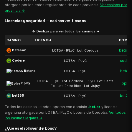
otorgada por los entes reguladores de cada provincia.
Ver casinos por
provincia →
Licencias y seguridad — casinos verificados
CASINO
LICENCIA
DOMIN
Betsson
betsson
LOTBA · IPLyC · Lot. Córdoba
Codere
codere
LOTBA · IPJyC
Betano
betano
LOTBA · IPLyC
LOTBA · IPLyC · Lot. Córdoba · IPJyC · Lot. Santa
Bplay
bplay.
Fe · Lot. Entre Ríos · Lot. Jujuy
bet365
bet365
LOTBA · IPLyC
Todos los casinos listados operan con dominio
.bet.ar
y licencia
argentina otorgada por LOTBA, IPLyC o Lotería de Córdoba.
Ver todos
los casinos legales →
¿Qué es el rollover del bono?