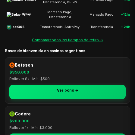
Transferencia, DEBIN
Mercado Pago,
Bplay
Mercado Pago
~12hs (
Transferencia
bet365
Transferencia, AstroPay
Transferencia
~24hs (
Comparar todos los tiempos de retiro →
Bonos de bienvenida en casinos argentinos
Betsson
$350.000
Rollover 8x · Mín. $500
Ver bono →
Codere
$200.000
Rollover 1x · Mín. $3.000