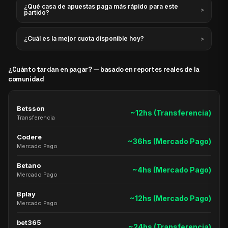
¿Qué casa de apuestas paga más rápido para este
>
partido?
¿Cuál es la mejor cuota disponible hoy?
>
¿Cuánto tardan en pagar? — basado en reportes reales de la
comunidad
Betsson
~12hs (Transferencia)
Transferencia
Codere
~36hs (Mercado Pago)
Mercado Pago
Betano
~4hs (Mercado Pago)
Mercado Pago
Bplay
~12hs (Mercado Pago)
Mercado Pago
bet365
~24hs (Transferencia)