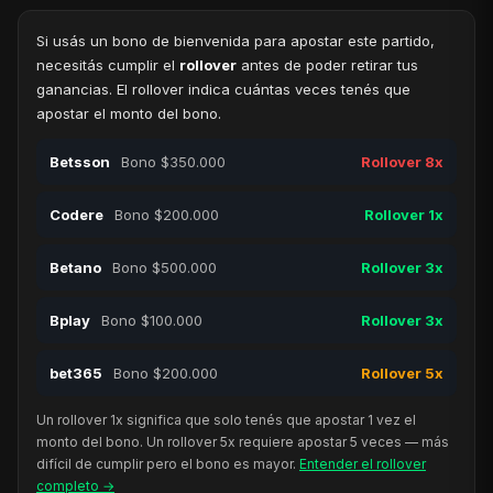
Si usás un bono de bienvenida para apostar este partido,
necesitás cumplir el
rollover
antes de poder retirar tus
ganancias. El rollover indica cuántas veces tenés que
apostar el monto del bono.
Betsson
Bono $350.000
Rollover 8x
Codere
Bono $200.000
Rollover 1x
Betano
Bono $500.000
Rollover 3x
Bplay
Bono $100.000
Rollover 3x
bet365
Bono $200.000
Rollover 5x
Un rollover 1x significa que solo tenés que apostar 1 vez el
monto del bono. Un rollover 5x requiere apostar 5 veces — más
difícil de cumplir pero el bono es mayor.
Entender el rollover
completo →