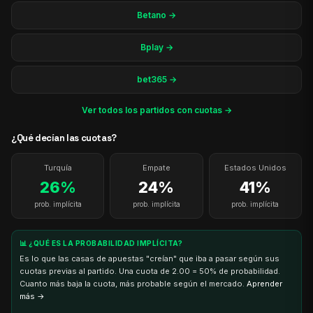
Betano →
Bplay →
bet365 →
Ver todos los partidos con cuotas →
¿Qué decían las cuotas?
Turquía
Empate
Estados Unidos
26%
24%
41%
prob. implícita
prob. implícita
prob. implícita
📊 ¿QUÉ ES LA PROBABILIDAD IMPLÍCITA?
Es lo que las casas de apuestas "creían" que iba a pasar según sus
cuotas previas al partido. Una cuota de 2.00 = 50% de probabilidad.
Cuanto más baja la cuota, más probable según el mercado.
Aprender
más →