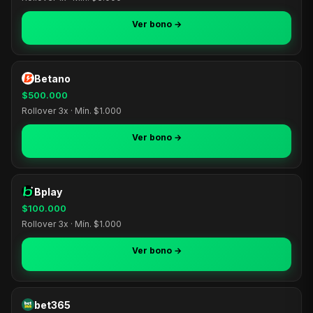
Ver bono →
Betano
$500.000
Rollover 3x · Mín. $1.000
Ver bono →
Bplay
$100.000
Rollover 3x · Mín. $1.000
Ver bono →
bet365