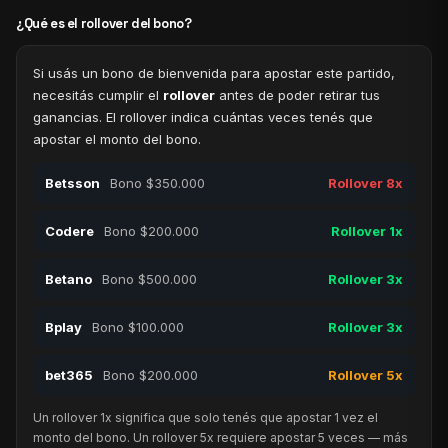
¿Qué es el rollover del bono?
Si usás un bono de bienvenida para apostar este partido,
necesitás cumplir el
rollover
antes de poder retirar tus
ganancias. El rollover indica cuántas veces tenés que
apostar el monto del bono.
Betsson
Bono $350.000
Rollover 8x
Codere
Bono $200.000
Rollover 1x
Betano
Bono $500.000
Rollover 3x
Bplay
Bono $100.000
Rollover 3x
bet365
Bono $200.000
Rollover 5x
Un rollover 1x significa que solo tenés que apostar 1 vez el
monto del bono. Un rollover 5x requiere apostar 5 veces — más