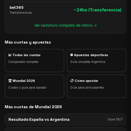
bet365
~24hs (Transferencia)
Transferencia
Ver semáforo completo de retiros →
Más cuotas y apuestas
📊 Todas las cuotas
⚽ Apuestas deportivas
Comparador completo
Guía completa Argentina
🏆 Mundial 2026
📋 Cómo apostar
Cuotas y guía para apostar
Guía para principiantes
Más cuotas de Mundial 2026
Resultado España vs Argentina
Dom 19/7