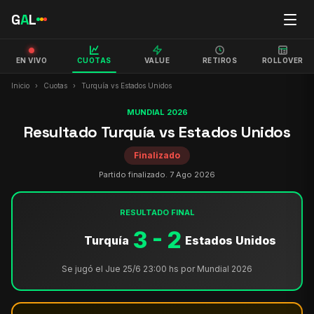
G
A
L
EN VIVO
CUOTAS
VALUE
RETIROS
ROLLOVER
Inicio
›
Cuotas
›
Turquía vs Estados Unidos
MUNDIAL 2026
Resultado Turquía vs Estados Unidos
Finalizado
Partido finalizado. 7 Ago 2026
RESULTADO FINAL
3 - 2
Turquía
Estados Unidos
Se jugó el Jue 25/6 23:00 hs por Mundial 2026