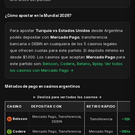
¿Cómo apostar en la Mundial 2026?
Para apostar
Turquía vs Estados Unidos
desde Argentina
podés depositar con
Mercado Pago
, transferencia
bancaria o DEBIN en cualquiera de los 5 casinos legales
que ofrecen cuotas para este partido. El depósito mínimo es
desde $1.000. Los casinos que aceptan
Mercado Pago
para
este partido son:
Betsson
,
Codere
,
Betano
,
Bplay
.
Ver todos
los casinos con Mercado Pago →
Métodos de pago en casinos argentinos
CASINO
DEPOSITAR CON
RETIRO RÁPIDO
Mercado Pago, Transferencia,
Betsson
Transferencia
~12hs (
DEBIN
Codere
Mercado Pago, Transferencia
Mercado Pago
~36hs (