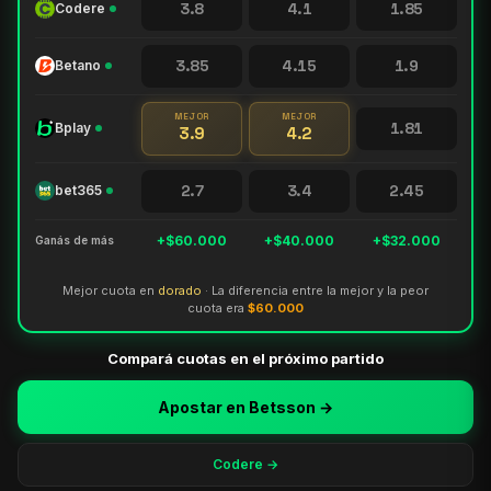
3.8
4.1
1.85
Codere
3.85
4.15
1.9
Betano
MEJOR
MEJOR
1.81
Bplay
3.9
4.2
2.7
3.4
2.45
bet365
+$60.000
+$40.000
+$32.000
Ganás de más
Mejor cuota en
dorado
· La diferencia entre la mejor y la peor
cuota era
$60.000
Compará cuotas en el próximo partido
Apostar en Betsson →
Codere →