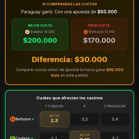
SI COMPARABAS LAS CUOTAS
Paraguay ganó. Con una apuesta de
$50.000
:
MEJOR CUOTA
PEOR CUOTA
Betano (4.00)
Betsson (3.40)
$200.000
$170.000
Diferencia: $30.000
Comparar cuotas antes de apostar te hacía ganar
$30.000
más
en este partido
Cuotas que ofrecían los casinos
1 TURQUÍA
X
2 PARAGUAY
MEJOR
3.2
3.4
Betsson
2.3
MEJOR
2.1
3.7
Codere