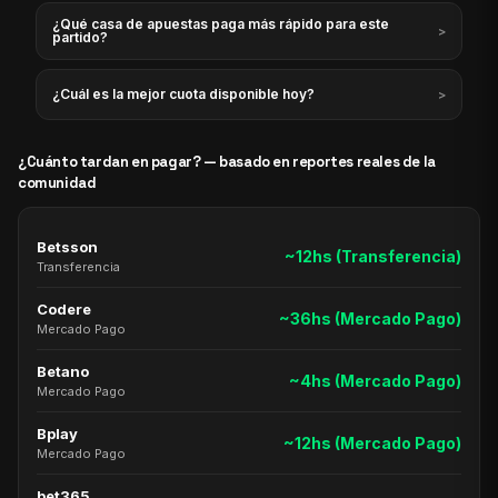
¿Qué casa de apuestas paga más rápido para este
>
partido?
¿Cuál es la mejor cuota disponible hoy?
>
¿Cuánto tardan en pagar? — basado en reportes reales de la
comunidad
Betsson
~12hs (Transferencia)
Transferencia
Codere
~36hs (Mercado Pago)
Mercado Pago
Betano
~4hs (Mercado Pago)
Mercado Pago
Bplay
~12hs (Mercado Pago)
Mercado Pago
bet365