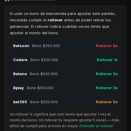
Si usás un bono de bienvenida para apostar este partido,
necesitás cumplir el
rollover
antes de poder retirar tus
ganancias. El rollover indica cuántas veces tenés que
apostar el monto del bono.
Betsson
Bono $350.000
Rollover 8x
Codere
Bono $200.000
Rollover 1x
Betano
Bono $500.000
Rollover 3x
Bplay
Bono $100.000
Rollover 3x
bet365
Bono $200.000
Rollover 5x
Un rollover 1x significa que solo tenés que apostar 1 vez el
monto del bono. Un rollover 5x requiere apostar 5 veces — más
difícil de cumplir pero el bono es mayor.
Entender el rollover