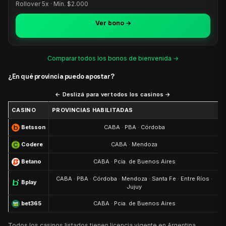
Rollover 5x · Mín. $2.000
Ver bono →
Comparar todos los bonos de bienvenida →
¿En qué provincia puedo apostar?
CASINO
PROVINCIAS HABILITADAS
Betsson
CABA · PBA · Córdoba
Codere
CABA · Mendoza
Betano
CABA · Pcia. de Buenos Aires
CABA · PBA · Córdoba · Mendoza · Santa Fe · Entre Ríos ·
Bplay
Jujuy
bet365
CABA · Pcia. de Buenos Aires
Todos los casinos listados tienen licencia vigente en Argentina