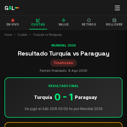
G
A
L
EN VIVO
CUOTAS
VALUE
RETIROS
ROLLOVER
Inicio
›
Cuotas
›
Turquía vs Paraguay
MUNDIAL 2026
Resultado Turquía vs Paraguay
Finalizado
Partido finalizado. 8 Ago 2026
RESULTADO FINAL
0 - 1
Turquía
Paraguay
Se jugó el Sáb 20/6 00:00 hs por Mundial 2026