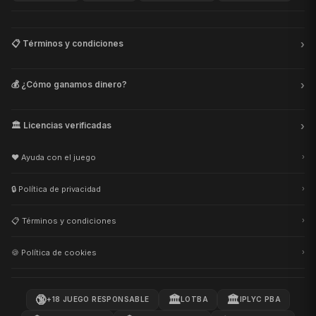
📋 Términos y condiciones
💰 ¿Cómo ganamos dinero?
🏛️ Licencias verificadas
❤️ Ayuda con el juego
›
🔒 Política de privacidad
›
📋 Términos y condiciones
›
🍪 Política de cookies
›
🔞
🏛️
🏛️
+18 JUEGO RESPONSABLE
LOTBA
IPLYC PBA