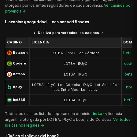
otorgada por los entes reguladores de cada provincia.
Ver casinos por
provincia →
Licencias y seguridad — casinos verificados
CASINO
LICENCIA
DOMIN
Betsson
betsson
LOTBA · IPLyC · Lot. Córdoba
Codere
codere
LOTBA · IPJyC
Betano
betano
LOTBA · IPLyC
LOTBA · IPLyC · Lot. Córdoba · IPJyC · Lot. Santa Fe ·
Bplay
bplay.
Lot. Entre Ríos · Lot. Jujuy
bet365
bet365
LOTBA · IPLyC
Todos los casinos listados operan con dominio
.bet.ar
y licencia
argentina otorgada por LOTBA, IPLyC o Lotería de Córdoba.
Ver todos
los casinos legales →
¿Qué es el rollover del bono?