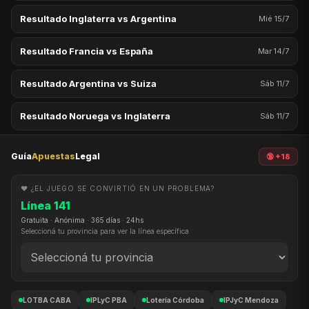
Resultado Inglaterra vs Argentina
Mié 15/7
Resultado Francia vs España
Mar 14/7
Resultado Argentina vs Suiza
Sáb 11/7
Resultado Noruega vs Inglaterra
Sáb 11/7
Guía
Apuestas
Legal
🔞 +18
❤️ ¿EL JUEGO SE CONVIRTIÓ EN UN PROBLEMA?
Línea 141
Gratuita · Anónima · 365 días · 24hs
Seleccioná tu provincia para ver la línea específica
Seleccioná tu provincia
LOTBA CABA
IPLyC PBA
Lotería Córdoba
IPJyC Mendoza