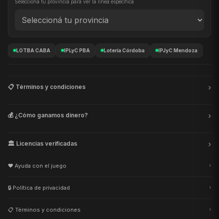
Seleccioná tu provincia para ver la línea específica
Seleccioná tu provincia
LOTBA CABA
IPLyC PBA
Lotería Córdoba
IPJyC Mendoza
📋 Términos y condiciones
💰 ¿Cómo ganamos dinero?
🏛️ Licencias verificadas
❤️ Ayuda con el juego
›
🔒 Política de privacidad
›
📋 Términos y condiciones
›