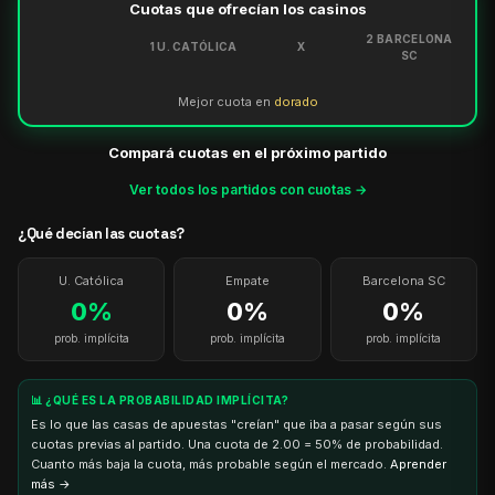
Cuotas que ofrecían los casinos
2 BARCELONA
1 U. CATÓLICA
X
SC
Mejor cuota en
dorado
Compará cuotas en el próximo partido
Ver todos los partidos con cuotas →
¿Qué decían las cuotas?
U. Católica
Empate
Barcelona SC
0%
0%
0%
prob. implícita
prob. implícita
prob. implícita
📊 ¿QUÉ ES LA PROBABILIDAD IMPLÍCITA?
Es lo que las casas de apuestas "creían" que iba a pasar según sus
cuotas previas al partido. Una cuota de 2.00 = 50% de probabilidad.
Cuanto más baja la cuota, más probable según el mercado.
Aprender
más →