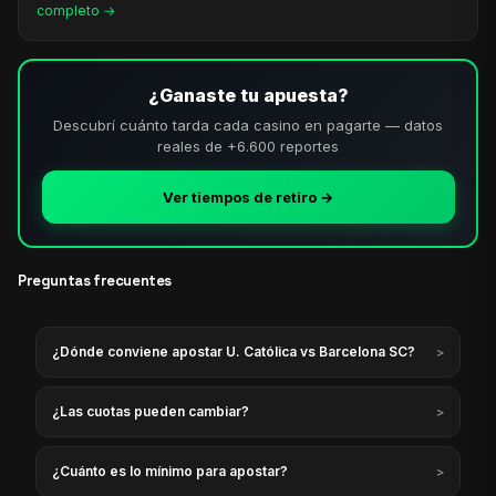
completo →
¿Ganaste tu apuesta?
Descubrí cuánto tarda cada casino en pagarte — datos
reales de +6.600 reportes
Ver tiempos de retiro →
Preguntas frecuentes
¿Dónde conviene apostar U. Católica vs Barcelona SC?
>
¿Las cuotas pueden cambiar?
>
¿Cuánto es lo mínimo para apostar?
>