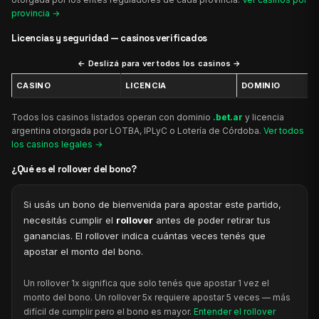
provincia →
Licencias y seguridad — casinos verificados
CASINO
LICENCIA
DOMINIO
Todos los casinos listados operan con dominio
.bet.ar
y licencia
argentina otorgada por LOTBA, IPLyC o Lotería de Córdoba.
Ver todos
los casinos legales →
¿Qué es el rollover del bono?
Si usás un bono de bienvenida para apostar este partido,
necesitás cumplir el
rollover
antes de poder retirar tus
ganancias. El rollover indica cuántas veces tenés que
apostar el monto del bono.
Un rollover 1x significa que solo tenés que apostar 1 vez el
monto del bono. Un rollover 5x requiere apostar 5 veces — más
difícil de cumplir pero el bono es mayor.
Entender el rollover