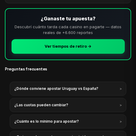
¿Ganaste tu apuesta?
Descubrí cuánto tarda cada casino en pagarte — datos
reales de +6.600 reportes
Ver tiempos de retiro →
Preguntas frecuentes
¿Dónde conviene apostar Uruguay vs España?
>
¿Las cuotas pueden cambiar?
>
¿Cuánto es lo mínimo para apostar?
>