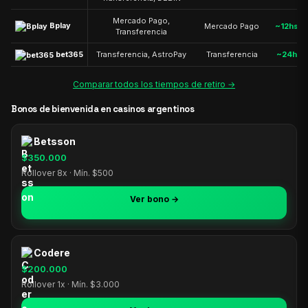
Mercado Pago,
Bplay
Mercado Pago
~12hs (
Transferencia
bet365
Transferencia, AstroPay
Transferencia
~24hs (
Comparar todos los tiempos de retiro →
Bonos de bienvenida en casinos argentinos
Betsson
$350.000
Rollover 8x · Mín. $500
Ver bono →
Codere
$200.000
Rollover 1x · Mín. $3.000