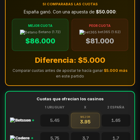
SI COMPARABAS LAS CUOTAS
España ganó. Con una apuesta de
$50.000
:
MEJOR CUOTA
PEOR CUOTA
Betano (1.72)
bet365 (1.62)
$86.000
$81.000
Diferencia: $5.000
Comparar cuotas antes de apostar te hacía ganar
$5.000 más
en este partido
Cuotas que ofrecían los casinos
1 URUGUAY
X
2 ESPAÑA
MEJOR
5.45
1.65
Betsson
3.95
5.75
3.7
1.7
Codere