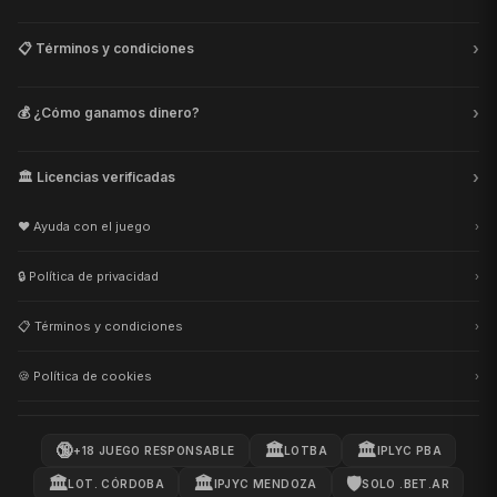
📋 Términos y condiciones
💰 ¿Cómo ganamos dinero?
🏛️ Licencias verificadas
❤️ Ayuda con el juego
›
🔒 Política de privacidad
›
📋 Términos y condiciones
›
🍪 Política de cookies
›
🔞
🏛️
🏛️
+18 JUEGO RESPONSABLE
LOTBA
IPLYC PBA
🏛️
🏛️
🛡️
LOT. CÓRDOBA
IPJYC MENDOZA
SOLO .BET.AR