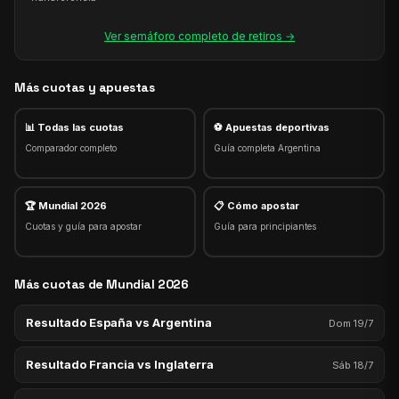
Ver semáforo completo de retiros →
Más cuotas y apuestas
📊 Todas las cuotas
⚽ Apuestas deportivas
Comparador completo
Guía completa Argentina
🏆 Mundial 2026
📋 Cómo apostar
Cuotas y guía para apostar
Guía para principiantes
Más cuotas de Mundial 2026
Resultado España vs Argentina
Dom 19/7
Resultado Francia vs Inglaterra
Sáb 18/7