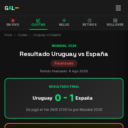
G
A
L
EN VIVO
CUOTAS
VALUE
RETIROS
ROLLOVER
Inicio
›
Cuotas
›
Uruguay vs España
MUNDIAL 2026
Resultado Uruguay vs España
Finalizado
Partido finalizado. 8 Ago 2026
RESULTADO FINAL
0 - 1
Uruguay
España
Se jugó el Vie 26/6 21:00 hs por Mundial 2026