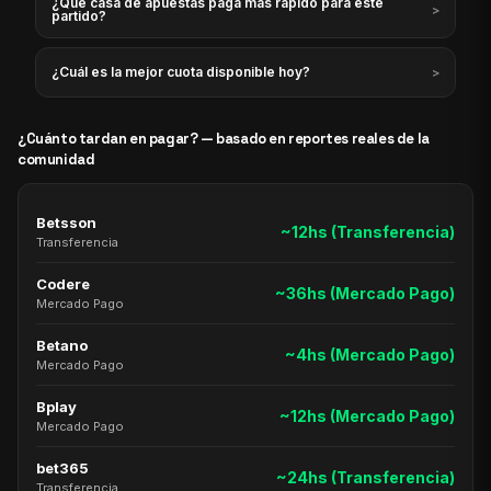
¿Qué casa de apuestas paga más rápido para este
>
partido?
¿Cuál es la mejor cuota disponible hoy?
>
¿Cuánto tardan en pagar? — basado en reportes reales de la
comunidad
Betsson
~12hs (Transferencia)
Transferencia
Codere
~36hs (Mercado Pago)
Mercado Pago
Betano
~4hs (Mercado Pago)
Mercado Pago
Bplay
~12hs (Mercado Pago)
Mercado Pago
bet365
~24hs (Transferencia)
Transferencia