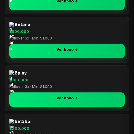
Ver bono →
Betano
$500.000
Rollover 3x · Mín. $1.000
Ver bono →
Bplay
$100.000
Rollover 3x · Mín. $1.000
Ver bono →
bet365
$200.000