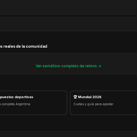
s reales de la comunidad
Ver semáforo completo de retiros →
puestas deportivas
🏆 Mundial 2026
 completa Argentina
Cuotas y guía para apostar