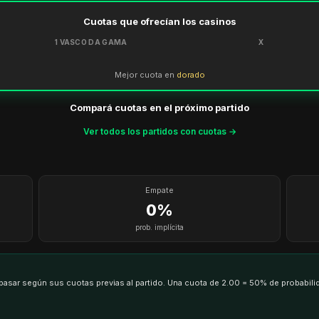
Cuotas que ofrecían los casinos
1 VASCO DA GAMA
X
Mejor cuota en
dorado
Compará cuotas en el próximo partido
Ver todos los partidos con cuotas →
Empate
0%
prob. implícita
 pasar según sus cuotas previas al partido. Una cuota de 2.00 = 50% de probabil