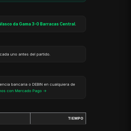
Vasco da Gama 3-0 Barracas Central
.
 cada uno antes del partido.
rencia bancaria o DEBIN en cualquiera de
sinos con Mercado Pago →
TIEMPO