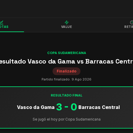
OTAS
VALUE
RETI
COPA SUDAMERICANA
esultado Vasco da Gama vs Barracas Centr
Finalizado
Partido finalizado. 9 Ago 2026
RESULTADO FINAL
3 - 0
Vasco da Gama
Barracas Central
Se jugó el hoy por Copa Sudamericana