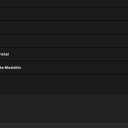
istal
te Medellín
?