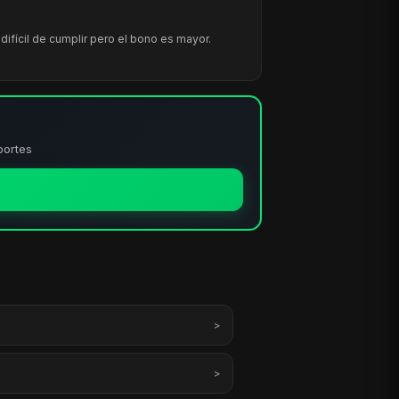
difícil de cumplir pero el bono es mayor.
portes
>
>