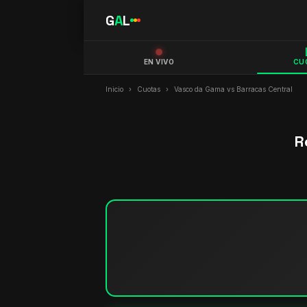
G
A
L
EN VIVO
CU
Inicio
›
Cuotas
›
Vasco da Gama vs Barracas Central
R