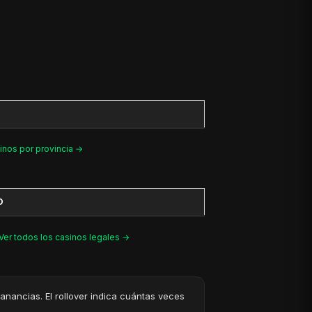
inos por provincia →
O
Ver todos los casinos legales →
anancias. El rollover indica cuántas veces