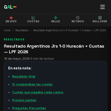
G
A
L
EN VIVO
CUOTAS
VALUE
RETIROS
ROLLOVER
Inicio
›
Resultados
›
Resultado Argentinos Jrs 1-0 Huracán + Cuotas — LPF 2026
RESULTADOS
Resultado Argentinos Jrs 1-0 Huracán + Cuotas
— LPF 2026
16 de mayo, 2026
·
9 min de lectura
En esta nota:
Resultado final
Si comparabas las cuotas
Cuotas que pagaba cada casino
Próximo partido
Preguntas frecuentes