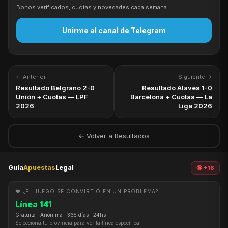
Bonos verificados, cuotas y novedades cada semana.
Unirme al canal de Telegram
← Anterior
Siguiente →
Resultado Belgrano 2-0
Resultado Alavés 1-0
Unión + Cuotas — LPF
Barcelona + Cuotas — La
2026
Liga 2026
← Volver a Resultados
Guía
Apuestas
Legal
🔞 +18
❤️ ¿EL JUEGO SE CONVIRTIÓ EN UN PROBLEMA?
Línea 141
Gratuita · Anónima · 365 días · 24hs
Seleccioná tu provincia para ver la línea específica