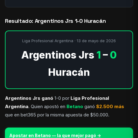
Resultado: Argentinos Jrs 1-0 Huracán
Liga Profesional Argentina · 13 de mayo de 2026
Argentinos Jrs
1
–
0
Huracán
Argentinos Jrs ganó
1-0 por
Liga Profesional
Argentina
. Quien apostó en
Betano
ganó
$2.500 más
que en bet365 por la misma apuesta de $50.000.
Apostar en Betano — la que mejor pagó →