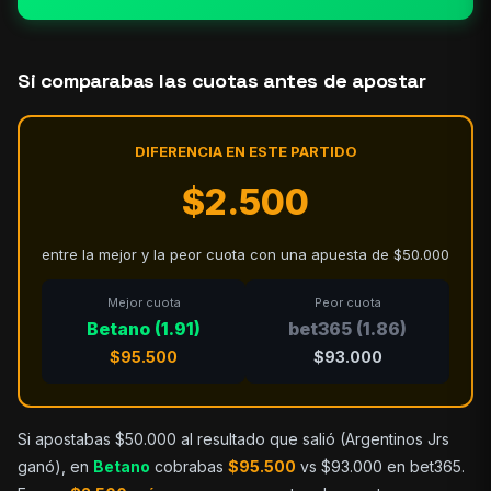
Si comparabas las cuotas antes de apostar
DIFERENCIA EN ESTE PARTIDO
$2.500
entre la mejor y la peor cuota con una apuesta de $50.000
Mejor cuota
Peor cuota
Betano (1.91)
bet365 (1.86)
$95.500
$93.000
Si apostabas $50.000 al resultado que salió (Argentinos Jrs
ganó), en
Betano
cobrabas
$95.500
vs $93.000 en bet365.