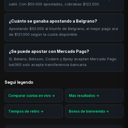
salió. Con $50.000 apostados, cobrabas $122.500.
¿Cuánto se ganaba apostando a Belgrano?
Apostando $50.000 al triunfo de Belgrano, el mejor pago era
de $121.000 según la cuota disponible.
¿Se puede apostar con Mercado Pago?
Sí. Betano, Betsson, Codere y Bplay aceptan Mercado Pago.
bet365 solo acepta transferencia bancaria.
Seguí leyendo
Comparar cuotas en vivo →
Más resultados →
Tiempos de retiro →
Bonos de bienvenida →