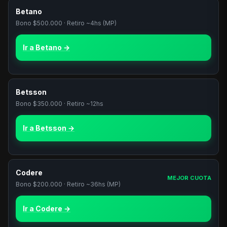
Betano
Bono $500.000 · Retiro ~4hs (MP)
Ir a Betano →
Betsson
Bono $350.000 · Retiro ~12hs
Ir a Betsson →
Codere
MEJOR CUOTA
Bono $200.000 · Retiro ~36hs (MP)
Ir a Codere →