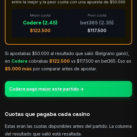
entre la mejor y la peor cuota con una apuesta de $50.000
Mejor cuota
Peor cuota
Codere (2.45)
bet365 (2.35)
$122.500
$117.500
Si apostabas $50.000 al resultado que salió (Belgrano ganó),
en
Codere
cobrabas
$122.500
vs $117.500 en bet365. Eso es
$5.000 más
por comparar antes de apostar.
Codere pagó mejor este partido →
Cuotas que pagaba cada casino
Estas eran las cuotas disponibles antes del partido. La columna
del resultado que salió está resaltada.