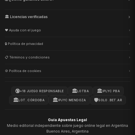
🏛️ Licencias verificadas
❤️ Ayuda con el juego
›
🔒 Política de privacidad
›
📋 Términos y condiciones
›
🍪 Política de cookies
›
🔞
🏛️
🏛️
+18 JUEGO RESPONSABLE
LOTBA
IPLYC PBA
🏛️
🏛️
🛡️
LOT. CÓRDOBA
IPJYC MENDOZA
SOLO .BET.AR
Guía Apuestas Legal
Medio editorial independiente sobre juego online legal en Argentina
Buenos Aires, Argentina