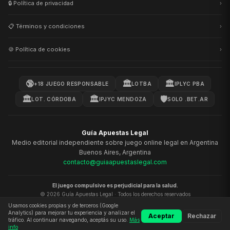
🔒 Política de privacidad
›
📋 Términos y condiciones
›
🍪 Política de cookies
›
🔞
🏛️
🏛️
+18 JUEGO RESPONSABLE
LOTBA
IPLYC PBA
🏛️
🏛️
🛡️
LOT. CÓRDOBA
IPJYC MENDOZA
SOLO .BET.AR
Guía Apuestas Legal
Medio editorial independiente sobre juego online legal en Argentina
Buenos Aires, Argentina
contacto@guiaapuestaslegal.com
El juego compulsivo es perjudicial para la salud.
© 2026 Guía Apuestas Legal · Todos los derechos reservados
Solo para mayores de 18 años residentes en Argentina.
Usamos cookies propias y de terceros (Google
Privacidad
·
Términos
·
Cookies
Analytics) para mejorar tu experiencia y analizar el
Aceptar
Rechazar
tráfico. Al continuar navegando, aceptás su uso.
Más
info