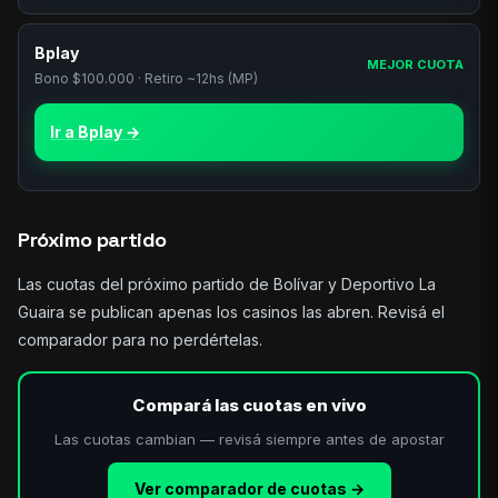
Bplay
MEJOR CUOTA
Bono $100.000 · Retiro ~12hs (MP)
Ir a Bplay →
Próximo partido
Las cuotas del próximo partido de Bolívar y Deportivo La
Guaira se publican apenas los casinos las abren. Revisá el
comparador para no perdértelas.
Compará las cuotas en vivo
Las cuotas cambian — revisá siempre antes de apostar
Ver comparador de cuotas →