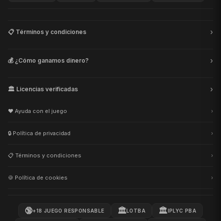
📋 Términos y condiciones
💰 ¿Cómo ganamos dinero?
🏛️ Licencias verificadas
❤️ Ayuda con el juego
›
🔒 Política de privacidad
›
📋 Términos y condiciones
›
🍪 Política de cookies
›
🔞
🏛️
🏛️
+18 JUEGO RESPONSABLE
LOTBA
IPLYC PBA