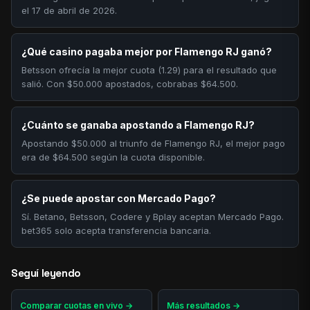
el 17 de abril de 2026.
¿Qué casino pagaba mejor por Flamengo RJ ganó?
Betsson ofrecía la mejor cuota (1.29) para el resultado que
salió. Con $50.000 apostados, cobrabas $64.500.
¿Cuánto se ganaba apostando a Flamengo RJ?
Apostando $50.000 al triunfo de Flamengo RJ, el mejor pago
era de $64.500 según la cuota disponible.
¿Se puede apostar con Mercado Pago?
Sí. Betano, Betsson, Codere y Bplay aceptan Mercado Pago.
bet365 solo acepta transferencia bancaria.
Seguí leyendo
Comparar cuotas en vivo →
Más resultados →