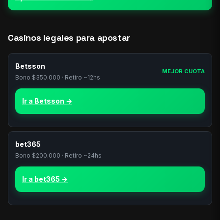
Casinos legales para apostar
Betsson
MEJOR CUOTA
Bono $350.000 · Retiro ~12hs
Ir a Betsson →
bet365
Bono $200.000 · Retiro ~24hs
Ir a bet365 →