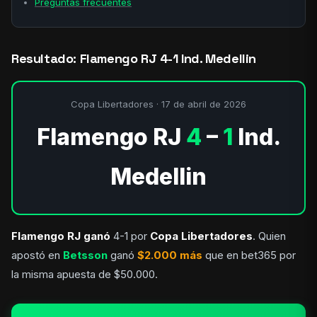
Preguntas frecuentes
Resultado: Flamengo RJ 4-1 Ind. Medellin
Copa Libertadores · 17 de abril de 2026
Flamengo RJ
4
–
1
Ind.
Medellin
Flamengo RJ ganó
4-1 por
Copa Libertadores
. Quien
apostó en
Betsson
ganó
$2.000 más
que en bet365 por
la misma apuesta de $50.000.