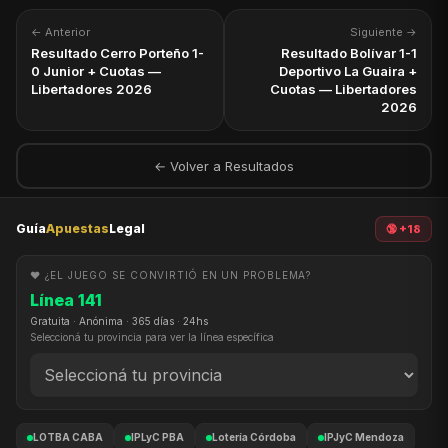
← Anterior
Siguiente →
Resultado Cerro Porteño 1-
Resultado Bolívar 1-1
0 Junior + Cuotas —
Deportivo La Guaira +
Libertadores 2026
Cuotas — Libertadores
2026
← Volver a Resultados
Guía
Apuestas
Legal
🔞 +18
❤️ ¿EL JUEGO SE CONVIRTIÓ EN UN PROBLEMA?
Línea 141
Gratuita · Anónima · 365 días · 24hs
Seleccioná tu provincia para ver la línea específica
Seleccioná tu provincia
LOTBA CABA
IPLyC PBA
Lotería Córdoba
IPJyC Mendoza