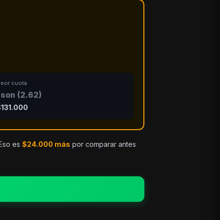
eor cuota
son (2.62)
131.000
 Eso es
$24.000 más
por comparar antes