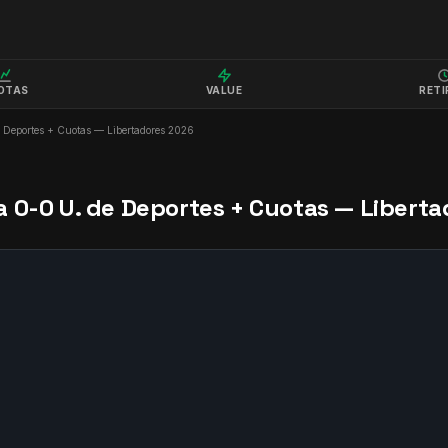
OTAS
VALUE
RETI
e Deportes + Cuotas — Libertadores 2026
a 0-0 U. de Deportes + Cuotas — Libert