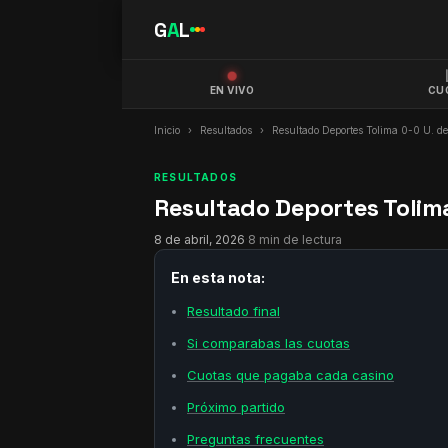
G
A
L
EN VIVO
CU
Inicio
›
Resultados
›
Resultado Deportes Tolima 0-0 U. d
RESULTADOS
Resultado Deportes Tolim
8 de abril, 2026
·
8 min de lectura
En esta nota:
Resultado final
Si comparabas las cuotas
Cuotas que pagaba cada casino
Próximo partido
Preguntas frecuentes