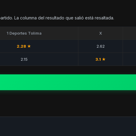
artido. La columna del resultado que salió está resaltada.
1 Deportes Tolima
X
2.28 ★
2.62
2.15
3.1 ★