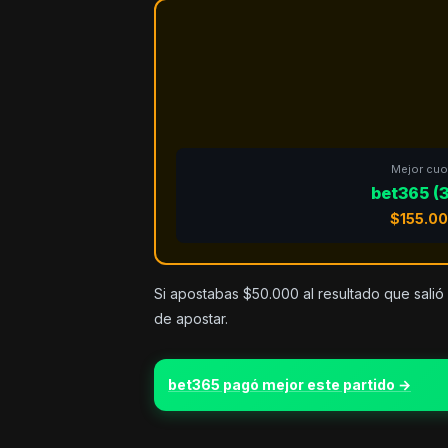
Mejor cuo
bet365 (3
$155.0
Si apostabas $50.000 al resultado que sali
de apostar.
bet365 pagó mejor este partido →