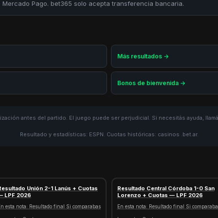
n Mercado Pago. bet365 solo acepta transferencia bancaria.
Más resultados →
Bonos de bienvenida →
zación antes del partido. El juego puede ser perjudicial. Si necesitás ayuda, llamá
Resultado y estadísticas: ESPN. Cuotas históricas: casinos .bet.ar.
Resultado Unión 2-1 Lanús + Cuotas
Resultado Central Córdoba 1-0 San
— LPF 2026
Lorenzo + Cuotas — LPF 2026
n esta nota: Resultado final Si comparabas
En esta nota: Resultado final Si comparaba