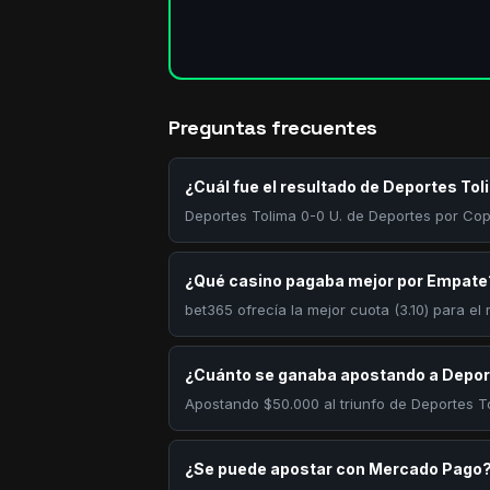
Preguntas frecuentes
¿Cuál fue el resultado de Deportes Tol
Deportes Tolima 0-0 U. de Deportes por Copa
¿Qué casino pagaba mejor por Empate
bet365 ofrecía la mejor cuota (3.10) para e
¿Cuánto se ganaba apostando a Depor
Apostando $50.000 al triunfo de Deportes To
¿Se puede apostar con Mercado Pago