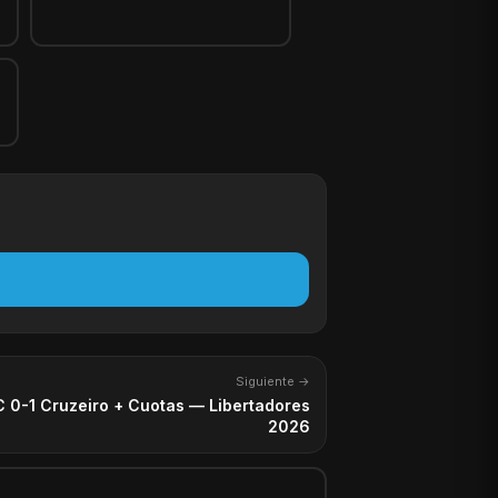
Siguiente →
 0-1 Cruzeiro + Cuotas — Libertadores
2026