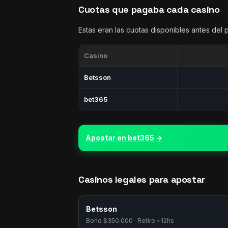
Cuotas que pagaba cada casino
Estas eran las cuotas disponibles antes del p
Casino
Betsson
bet365
Apostar en bet365 →
Casinos legales para apostar
Betsson
Bono $350.000 · Retiro ~12hs