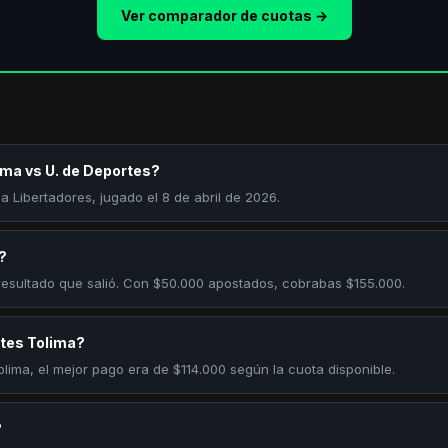
Ver comparador de cuotas →
ima vs U. de Deportes?
 Libertadores, jugado el 8 de abril de 2026.
?
l resultado que salió. Con $50.000 apostados, cobrabas $155.000.
tes Tolima?
lima, el mejor pago era de $114.000 según la cuota disponible.
?