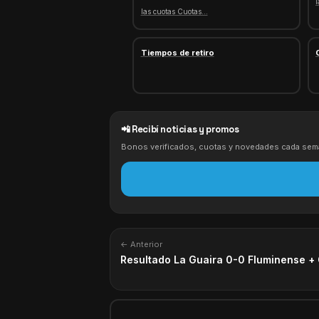
las cuotas Cuotas…
Tiempos de retiro
📲 Recibí noticias y promos
Bonos verificados, cuotas y novedades cada sem
← Anterior
Resultado La Guaira 0-0 Fluminense +