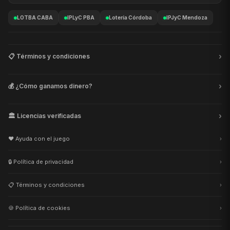
LOTBA CABA
IPLyC PBA
Lotería Córdoba
IPJyC Mendoza
📋 Términos y condiciones
💰 ¿Cómo ganamos dinero?
🏛️ Licencias verificadas
❤️ Ayuda con el juego
›
🔒 Política de privacidad
›
📋 Términos y condiciones
›
🍪 Política de cookies
›