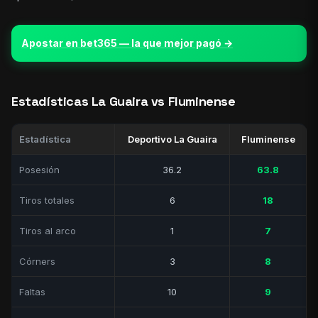
Apostar en bet365 — la que mejor pagó →
Estadísticas La Guaira vs Fluminense
Estadística
Deportivo La Guaira
Fluminense
Posesión
36.2
63.8
Tiros totales
6
18
Tiros al arco
1
7
Córners
3
8
Faltas
10
9