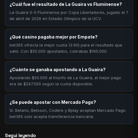
¿Cuál fue el resultado de La Guaira vs Fluminense?
La Guaira 0-0 Fluminense por Copa Libertadores, jugado el 7
de abril de 2026 en Estadio Olímpico de la UCV.
¿Qué casino pagaba mejor por Empate?
bet365 ofrecía la mejor cuota (3.90) para el resultado que
salió. Con $50.000 apostados, cobrabas $195.000.
¿Cuánto se ganaba apostando a La Guaira?
Apostando $50.000 al triunfo de La Guaira, el mejor pago
era de $247.500 según la cuota disponible.
¿Se puede apostar con Mercado Pago?
Sí. Betano, Betsson, Codere y Bplay aceptan Mercado Pago.
bet365 solo acepta transferencia bancaria.
Seguí leyendo