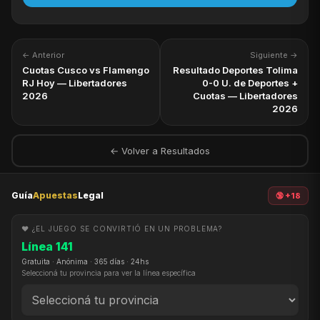
← Anterior
Siguiente →
Cuotas Cusco vs Flamengo
Resultado Deportes Tolima
RJ Hoy — Libertadores
0-0 U. de Deportes +
2026
Cuotas — Libertadores
2026
← Volver a Resultados
Guía
Apuestas
Legal
🔞 +18
❤️ ¿EL JUEGO SE CONVIRTIÓ EN UN PROBLEMA?
Línea 141
Gratuita · Anónima · 365 días · 24hs
Seleccioná tu provincia para ver la línea específica
Seleccioná tu provincia