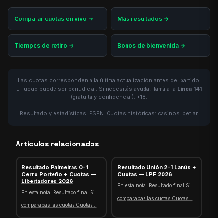
Comparar cuotas en vivo →
Más resultados →
Tiempos de retiro →
Bonos de bienvenida →
Las cuotas corresponden a la última actualización antes del partido.
El juego puede ser perjudicial. Si necesitás ayuda, llamá a la
Línea 141
(gratuita y confidencial). +18.
Resultado y estadísticas: ESPN. Cuotas históricas: casinos .bet.ar.
Articulos relacionados
Resultado Palmeiras 0-1
Resultado Unión 2-1 Lanús +
Cerro Porteño + Cuotas —
Cuotas — LPF 2026
Libertadores 2026
En esta nota: Resultado final Si
En esta nota: Resultado final Si
comparabas las cuotas Cuotas…
comparabas las cuotas Cuotas…