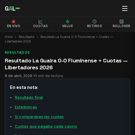
G
A
L
EN VIVO
CUOTAS
VALUE
RETIROS
ROLLOVER
Inicio
›
Resultados
›
Resultado La Guaira 0-0 Fluminense + Cuotas —
Libertadores 2026
RESULTADOS
Resultado La Guaira 0-0 Fluminense + Cuotas —
Libertadores 2026
8 de abril, 2026
·
10 min de lectura
En esta nota:
Resultado final
Estadísticas
Si comparabas las cuotas
Cuotas que pagaba cada casino