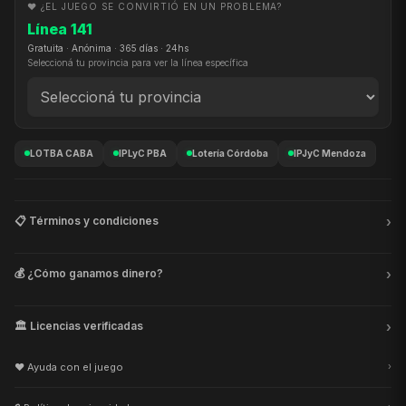
❤️ ¿EL JUEGO SE CONVIRTIÓ EN UN PROBLEMA?
Línea 141
Gratuita · Anónima · 365 días · 24hs
Seleccioná tu provincia para ver la línea específica
Seleccioná tu provincia
LOTBA CABA
IPLyC PBA
Lotería Córdoba
IPJyC Mendoza
📋 Términos y condiciones
💰 ¿Cómo ganamos dinero?
🏛️ Licencias verificadas
❤️ Ayuda con el juego
›