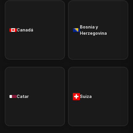
Bosnia y
Canadá
Herzegovina
Catar
Suiza