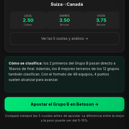
Suiza
Canadá
vs
LOCAL
EMPATE
VISITA
2.50
3.50
3.75
Codere
Betsson
Betsson
Ver las 5 cuotas y análisis →
Cómo se clasifica:
los 2 primeros del Grupo B pasan directo a
16avos de final. Además, los 8 mejores terceros de los 12 grupos
también clasifican. Con el formato de 48 equipos, 4 puntos
suelen alcanzar para avanzar.
Apostar el Grupo B en Betsson →
Compará siempre las 5 cuotas antes de apostar. La diferencia entre la mejor
y la peor puede ser del 5-15%.