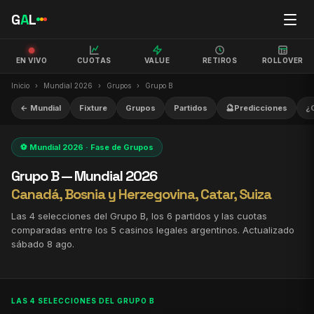
G
A
L
EN VIVO
CUOTAS
VALUE
RETIROS
ROLLOVER
Inicio
›
Mundial 2026
›
Grupos
›
Grupo B
🔮
← Mundial
Fixture
Grupos
Partidos
Predicciones
¿
⚽ Mundial 2026 · Fase de Grupos
Grupo B — Mundial 2026
Canadá, Bosnia y Herzegovina, Catar, Suiza
Las 4 selecciones del Grupo B, los 6 partidos y las cuotas
comparadas entre los 5 casinos legales argentinos. Actualizado
sábado 8 ago.
LAS 4 SELECCIONES DEL GRUPO B