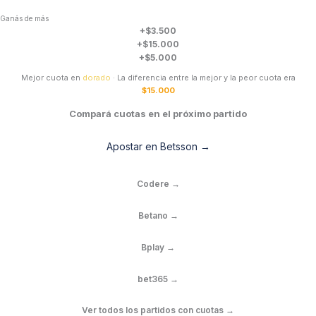
Ganás de más
+$3.500
+$15.000
+$5.000
Mejor cuota en
dorado
· La diferencia entre la mejor y la peor cuota era
$15.000
Compará cuotas en el próximo partido
Apostar en Betsson →
Codere →
Betano →
Bplay →
bet365 →
Ver todos los partidos con cuotas →