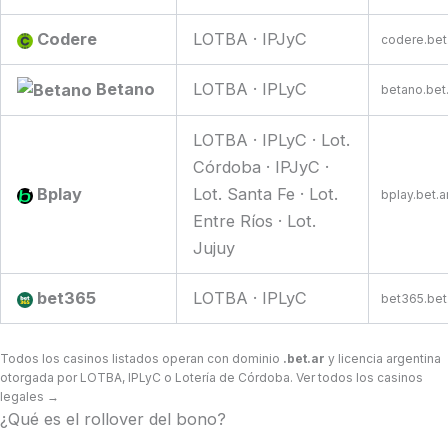
Codere
LOTBA · IPJyC
codere.bet
Betano
LOTBA · IPLyC
betano.bet.
LOTBA · IPLyC · Lot.
Córdoba · IPJyC ·
Bplay
Lot. Santa Fe · Lot.
bplay.bet.a
Entre Ríos · Lot.
Jujuy
bet365
LOTBA · IPLyC
bet365.bet
Todos los casinos listados operan con dominio
.bet.ar
y licencia argentina
otorgada por LOTBA, IPLyC o Lotería de Córdoba.
Ver todos los casinos
legales →
¿Qué es el rollover del bono?