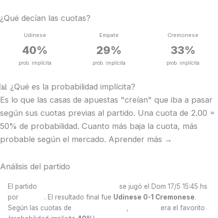
¿Qué decían las cuotas?
Udinese
Empate
Cremonese
40%
29%
33%
prob. implícita
prob. implícita
prob. implícita
📊 ¿Qué es la probabilidad implícita?
Es lo que las casas de apuestas "creían" que iba a pasar
según sus cuotas previas al partido. Una cuota de 2.00 =
50% de probabilidad. Cuanto más baja la cuota, más
probable según el mercado.
Aprender más →
Análisis del partido
El partido
Udinese vs Cremonese
se jugó el Dom 17/5 15:45 hs
por
Serie A
. El resultado final fue
Udinese 0-1 Cremonese
.
Según las cuotas de
5 casas legales
,
Udinese
era el favorito