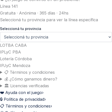
Línea 141
Gratuita · Anónima · 365 días · 24hs
Seleccioná tu provincia para ver la línea específica
Seleccioná tu provincia
LOTBA CABA
IPLyC PBA
Lotería Córdoba
IPJyC Mendoza
📋 Términos y condiciones
💰 ¿Cómo ganamos dinero?
🏛️ Licencias verificadas
❤️ Ayuda con el juego
›
🔒 Política de privacidad
›
📋 Términos y condiciones
›