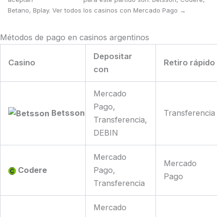
Betano
,
Bplay
.
Ver todos los casinos con Mercado Pago →
Métodos de pago en casinos argentinos
Depositar
Casino
Retiro rápido
con
Mercado
Pago,
Betsson
Transferencia
Transferencia,
DEBIN
Mercado
Mercado
Codere
Pago,
Pago
Transferencia
Mercado