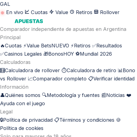
G
A
L
En vivo
Cuotas
Value
Retiros
Rollover
Comparador independiente de apuestas en Argentina
Principal
🔥
Cuotas
⚡
Value Bets
NUEVO
⚡
Retiros
✅
Resultados
✅
Casinos Legales
🎁
Bonos
HOY
⚽
Mundial 2026
Calculadoras
🧮
Calculadora de rollover
⏱️
Calculadora de retiro
📊
Bono
vs Rollover
📈
Comparador completo
📋
Verificar identidad
Información
👤
Quiénes somos
🔍
Metodología y fuentes
📰
Noticias
❤️
Ayuda con el juego
Legal
🔒
Política de privacidad
📋
Términos y condiciones
🍪
Política de cookies
Solo para mayores de 18 años.