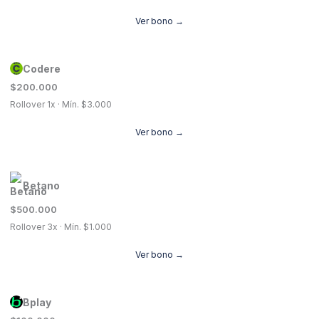
Ver bono →
Codere
$200.000
Rollover 1x · Mín. $3.000
Ver bono →
Betano
$500.000
Rollover 3x · Mín. $1.000
Ver bono →
Bplay