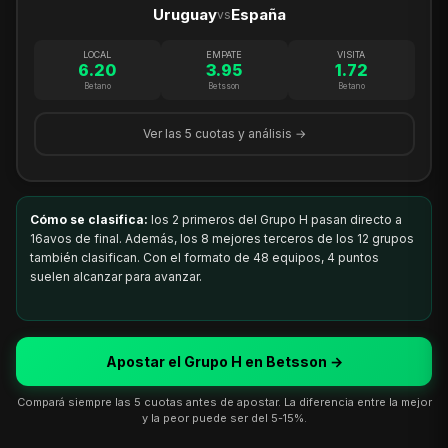
Uruguay
España
vs
LOCAL
EMPATE
VISITA
6.20
3.95
1.72
Betano
Betsson
Betano
Ver las 5 cuotas y análisis →
Cómo se clasifica:
los 2 primeros del Grupo H pasan directo a
16avos de final. Además, los 8 mejores terceros de los 12 grupos
también clasifican. Con el formato de 48 equipos, 4 puntos
suelen alcanzar para avanzar.
Apostar el Grupo H en Betsson →
Compará siempre las 5 cuotas antes de apostar. La diferencia entre la mejor
y la peor puede ser del 5-15%.