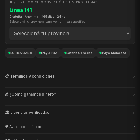
❤️ ¿EL JUEGO SE CONVIRTIÓ EN UN PROBLEMA?
Línea 141
Gratuita · Anónima · 365 días · 24hs
Seleccioná tu provincia para ver la línea específica
Seleccioná tu provincia
LOTBA CABA
IPLyC PBA
Lotería Córdoba
IPJyC Mendoza
📋 Términos y condiciones
💰 ¿Cómo ganamos dinero?
🏛️ Licencias verificadas
❤️ Ayuda con el juego
›