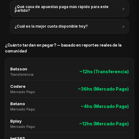
¿Qué casa de apuestas paga más rápido para este
>
partido?
¿Cuál es la mejor cuota disponible hoy?
>
¿Cuánto tardan en pagar? — basado en reportes reales de la
comunidad
Betsson
~12hs (Transferencia)
Transferencia
Codere
~36hs (Mercado Pago)
Mercado Pago
Betano
~4hs (Mercado Pago)
Mercado Pago
Bplay
~12hs (Mercado Pago)
Mercado Pago
bet365