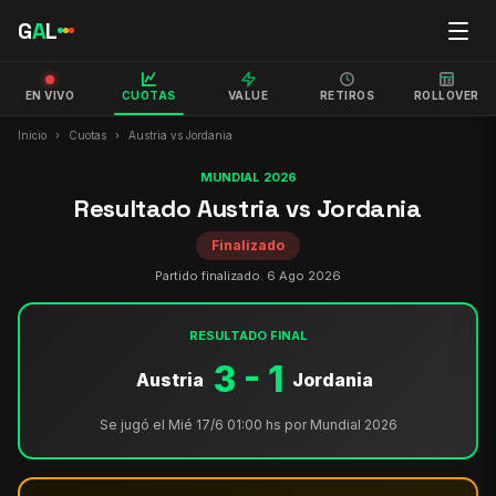
G
A
L
EN VIVO
CUOTAS
VALUE
RETIROS
ROLLOVER
Inicio
›
Cuotas
›
Austria vs Jordania
MUNDIAL 2026
Resultado Austria vs Jordania
Finalizado
Partido finalizado. 6 Ago 2026
RESULTADO FINAL
3 - 1
Austria
Jordania
Se jugó el Mié 17/6 01:00 hs por Mundial 2026