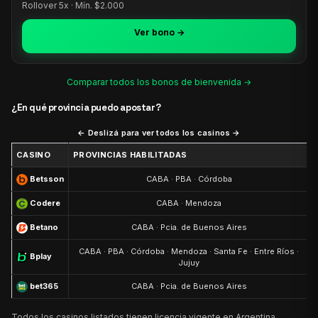
Rollover 5x · Mín. $2.000
Ver bono →
Comparar todos los bonos de bienvenida →
¿En qué provincia puedo apostar?
CASINO
PROVINCIAS HABILITADAS
Betsson
CABA · PBA · Córdoba
Codere
CABA · Mendoza
Betano
CABA · Pcia. de Buenos Aires
CABA · PBA · Córdoba · Mendoza · Santa Fe · Entre Ríos ·
Bplay
Jujuy
bet365
CABA · Pcia. de Buenos Aires
Todos los casinos listados tienen licencia vigente en Argentina