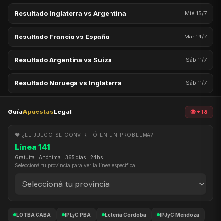
Resultado Inglaterra vs Argentina
Mié 15/7
Resultado Francia vs España
Mar 14/7
Resultado Argentina vs Suiza
Sáb 11/7
Resultado Noruega vs Inglaterra
Sáb 11/7
Guía
Apuestas
Legal
🔞 +18
❤️ ¿EL JUEGO SE CONVIRTIÓ EN UN PROBLEMA?
Línea 141
Gratuita · Anónima · 365 días · 24hs
Seleccioná tu provincia para ver la línea específica
Seleccioná tu provincia
LOTBA CABA
IPLyC PBA
Lotería Córdoba
IPJyC Mendoza