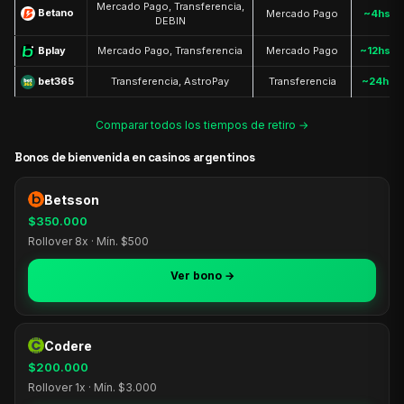
Mercado Pago, Transferencia,
Betano
Mercado Pago
~4hs (
DEBIN
Bplay
Mercado Pago, Transferencia
Mercado Pago
~12hs (
bet365
Transferencia, AstroPay
Transferencia
~24hs (
Comparar todos los tiempos de retiro →
Bonos de bienvenida en casinos argentinos
Betsson
$350.000
Rollover 8x · Mín. $500
Ver bono →
Codere
$200.000
Rollover 1x · Mín. $3.000