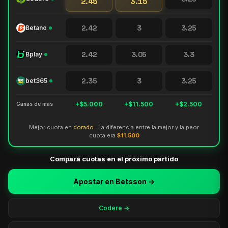
2.45
3.15
2.42
3
3.25
Betano
2.42
3.05
3.3
Bplay
2.35
3
3.25
bet365
+$5.000
+$11.500
+$2.500
Ganás de más
Mejor cuota en
dorado
· La diferencia entre la mejor y la peor
cuota era
$11.500
Compará cuotas en el próximo partido
Apostar en Betsson →
Codere →