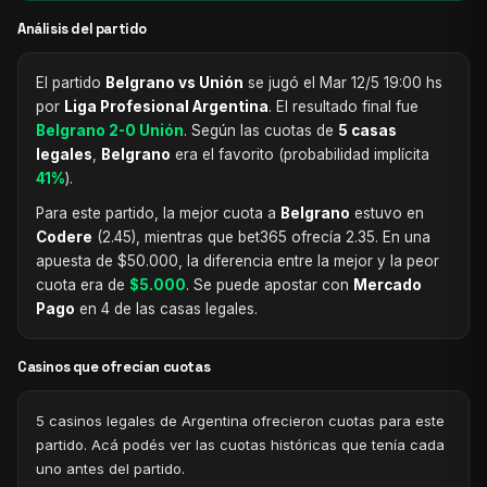
Análisis del partido
El partido
Belgrano vs Unión
se jugó el Mar 12/5 19:00 hs
por
Liga Profesional Argentina
. El resultado final fue
Belgrano 2-0 Unión
. Según las cuotas de
5 casas
legales
,
Belgrano
era el favorito (probabilidad implícita
41%
).
Para este partido, la mejor cuota a
Belgrano
estuvo en
Codere
(2.45), mientras que bet365 ofrecía 2.35. En una
apuesta de $50.000, la diferencia entre la mejor y la peor
cuota era de
$5.000
. Se puede apostar con
Mercado
Pago
en 4 de las casas legales.
Casinos que ofrecían cuotas
5 casinos legales de Argentina ofrecieron cuotas para este
partido. Acá podés ver las cuotas históricas que tenía cada
uno antes del partido.