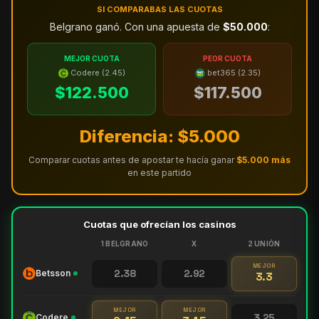
SI COMPARABAS LAS CUOTAS
Belgrano ganó. Con una apuesta de
$50.000
:
MEJOR CUOTA
PEOR CUOTA
Codere (2.45)
bet365 (2.35)
$122.500
$117.500
Diferencia: $5.000
Comparar cuotas antes de apostar te hacía ganar
$5.000 más
en este partido
Cuotas que ofrecían los casinos
1 BELGRANO
X
2 UNIÓN
MEJOR
2.38
2.92
Betsson
3.3
MEJOR
MEJOR
3.25
Codere