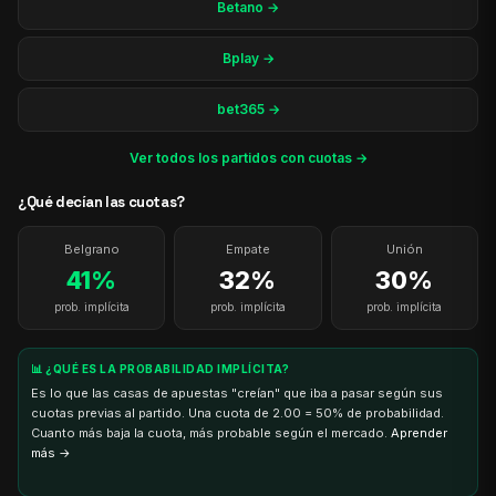
Betano →
Bplay →
bet365 →
Ver todos los partidos con cuotas →
¿Qué decían las cuotas?
Belgrano
Empate
Unión
41%
32%
30%
prob. implícita
prob. implícita
prob. implícita
📊 ¿QUÉ ES LA PROBABILIDAD IMPLÍCITA?
Es lo que las casas de apuestas "creían" que iba a pasar según sus
cuotas previas al partido. Una cuota de 2.00 = 50% de probabilidad.
Cuanto más baja la cuota, más probable según el mercado.
Aprender
más →