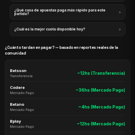
¿Qué casa de apuestas paga más rápido para este
>
partido?
¿Cuál es la mejor cuota disponible hoy?
>
¿Cuánto tardan en pagar? — basado en reportes reales de la
comunidad
Betsson
~12hs (Transferencia)
Transferencia
Codere
~36hs (Mercado Pago)
Mercado Pago
Betano
~4hs (Mercado Pago)
Mercado Pago
Bplay
~12hs (Mercado Pago)
Mercado Pago