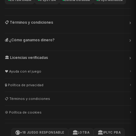
📋 Términos y condiciones
💰 ¿Cómo ganamos dinero?
🏛️ Licencias verificadas
❤️ Ayuda con el juego
›
🔒 Política de privacidad
›
📋 Términos y condiciones
›
🍪 Política de cookies
›
🔞
🏛️
🏛️
+18 JUEGO RESPONSABLE
LOTBA
IPLYC PBA