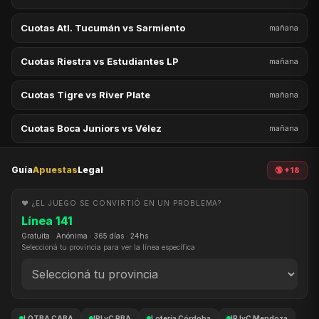
Cuotas Atl. Tucumán vs Sarmiento
mañana
Cuotas Riestra vs Estudiantes LP
mañana
Cuotas Tigre vs River Plate
mañana
Cuotas Boca Juniors vs Vélez
mañana
Guía
Apuestas
Legal
🔞 +18
❤️ ¿EL JUEGO SE CONVIRTIÓ EN UN PROBLEMA?
Línea 141
Gratuita · Anónima · 365 días · 24hs
Seleccioná tu provincia para ver la línea específica
Seleccioná tu provincia
LOTBA CABA
IPLyC PBA
Lotería Córdoba
IPJyC Mendoza