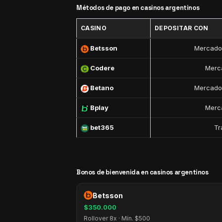
Métodos de pago en casinos argentinos
CASINO
DEPOSITAR CON
Betsson
Mercado 
Codere
Merc
Betano
Mercado 
Bplay
Merc
bet365
Tr
Bonos de bienvenida en casinos argentinos
Betsson
$350.000
Rollover 8x · Mín. $500