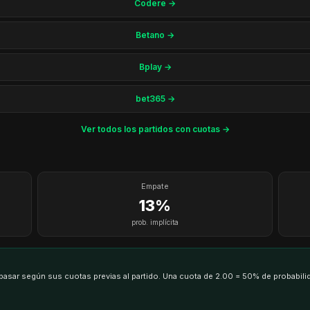
Codere →
Betano →
Bplay →
bet365 →
Ver todos los partidos con cuotas →
Empate
13%
prob. implícita
 pasar según sus cuotas previas al partido. Una cuota de 2.00 = 50% de probabil