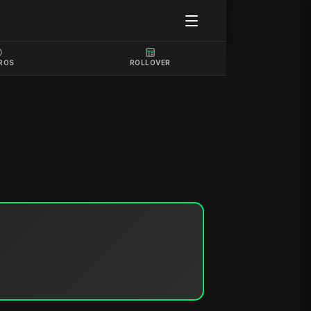
ROS
ROLLOVER