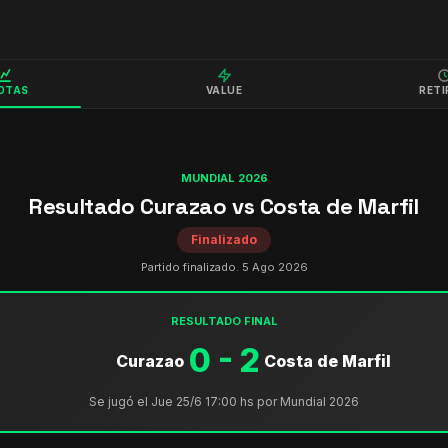
OTAS
VALUE
RETI
MUNDIAL 2026
Resultado Curazao vs Costa de Marfil
Finalizado
Partido finalizado. 5 Ago 2026
RESULTADO FINAL
0 - 2
Curazao
Costa de Marfil
Se jugó el Jue 25/6 17:00 hs por Mundial 2026