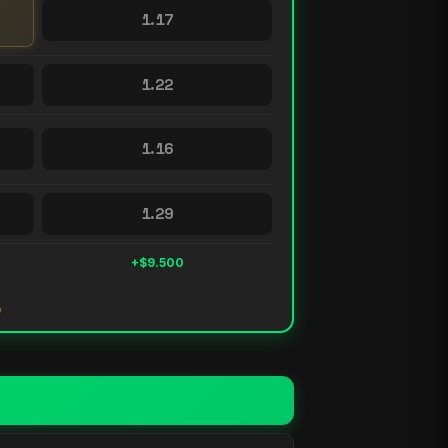
1.17
1.22
1.16
1.29
+$9.500
0