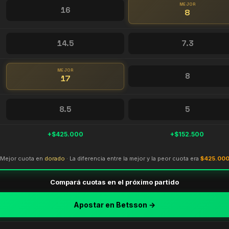
MEJOR
16
8
14.5
7.3
MEJOR
8
17
8.5
5
+$425.000
+$152.500
Mejor cuota en
dorado
· La diferencia entre la mejor y la peor cuota era
$425.00
Compará cuotas en el próximo partido
Apostar en Betsson →